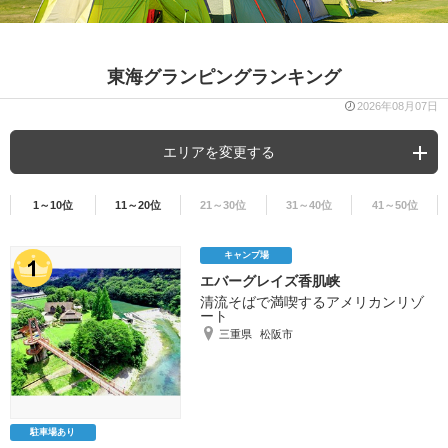
東海グランピングランキング
2026年08月07日
エリアを変更する
1～10位
11～20位
21～30位
31～40位
41～50位
キャンプ場
エバーグレイズ香肌峡
清流そばで満喫するアメリカンリゾ
ート
三重県
松阪市
駐車場あり