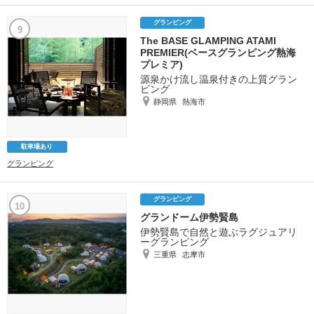
グランピング
9
The BASE GLAMPING ATAMI
PREMIER(ベースグランピング熱海
プレミア)
源泉かけ流し温泉付きの上質グラン
ピング
静岡県
熱海市
駐車場あり
グランピング
グランピング
10
グランドーム伊勢賢島
伊勢賢島で自然と遊ぶラグジュアリ
ーグランピング
三重県
志摩市