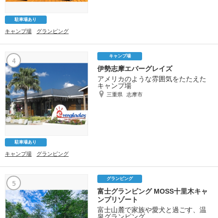
駐車場あり
キャンプ場
グランピング
キャンプ場
4
伊勢志摩エバーグレイズ
アメリカのような雰囲気をたたえた
キャンプ場
三重県
志摩市
駐車場あり
キャンプ場
グランピング
グランピング
5
富士グランピング MOSS十里木キャ
ンプリゾート
富士山麓で家族や愛犬と過ごす、温
泉グランピング