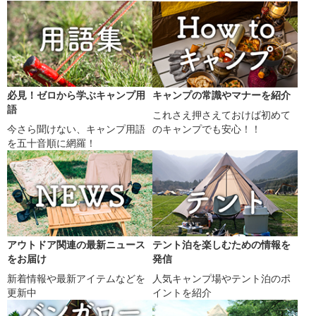
必見！ゼロから学ぶキャンプ用
キャンプの常識やマナーを紹介
語
これさえ押さえておけば初めて
今さら聞けない、キャンプ用語
のキャンプでも安心！！
を五十音順に網羅！
アウトドア関連の最新ニュース
テント泊を楽しむための情報を
をお届け
発信
新着情報や最新アイテムなどを
人気キャンプ場やテント泊のポ
更新中
イントを紹介