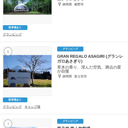
静岡県
裾野市
駐車場あり
グランピング
グランピング
6
GRAN REGALO ASAGIRI (グランレ
ガロあさぎり)
草木の香り、澄んだ空気、満点の星
が自慢
静岡県
富士宮市
駐車場あり
グランピング
キャンプ場
グランピング
7