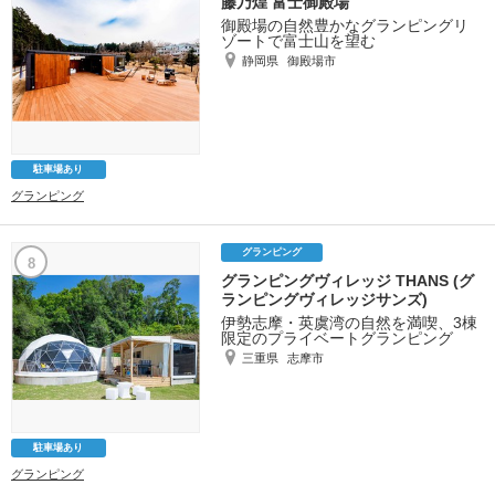
藤乃煌 富士御殿場
御殿場の自然豊かなグランピングリ
ゾートで富士山を望む
静岡県
御殿場市
駐車場あり
グランピング
グランピング
8
グランピングヴィレッジ THANS (グ
ランピングヴィレッジサンズ)
伊勢志摩・英虞湾の自然を満喫、3棟
限定のプライベートグランピング
三重県
志摩市
駐車場あり
グランピング