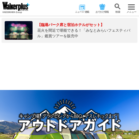
ニュース･連載
おでかけ情報
検 索
メニュー
【臨港パーク席と宿泊ホテルがセット】
花火を間近で堪能できる！「みなとみらいフェスティバ
ル」鑑賞ツアーを販売中