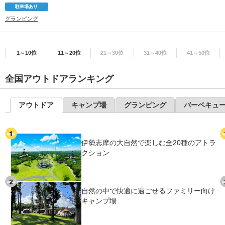
駐車場あり
グランピング
1～10位
11～20位
21～30位
31～40位
41～50位
全国アウトドアランキング
アウトドア
キャンプ場
グランピング
バーベキュ
伊勢志摩の大自然で楽しむ全20種のアトラ
クション
自然の中で快適に過ごせるファミリー向け
キャンプ場