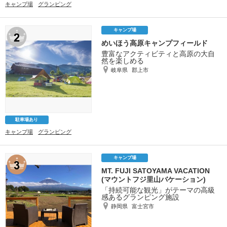
キャンプ場
グランピング
キャンプ場
めいほう高原キャンプフィールド
豊富なアクティビティと高原の大自
然を楽しめる
岐阜県
郡上市
駐車場あり
キャンプ場
グランピング
キャンプ場
MT. FUJI SATOYAMA VACATION
(マウントフジ里山バケーション)
「持続可能な観光」がテーマの高級
感あるグランピング施設
静岡県
富士宮市