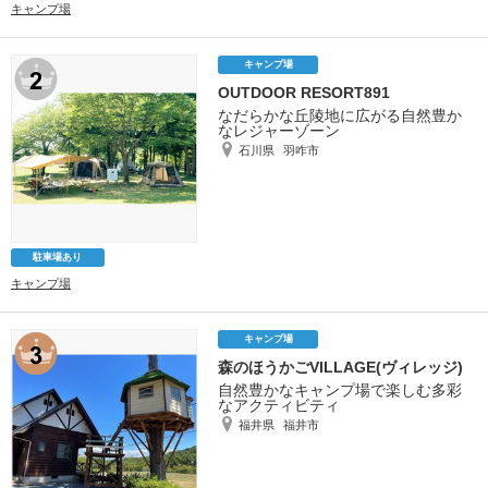
キャンプ場
キャンプ場
OUTDOOR RESORT891
なだらかな丘陵地に広がる自然豊か
なレジャーゾーン
石川県
羽咋市
駐車場あり
キャンプ場
キャンプ場
森のほうかごVILLAGE(ヴィレッジ)
自然豊かなキャンプ場で楽しむ多彩
なアクティビティ
福井県
福井市