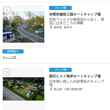
キャンプ場
9
休暇村越前三国オートキャンプ場
芝政ワールドや東尋坊から近く、周
辺には見どころが満載
福井県
坂井市
駐車場あり
キャンプ場
キャンプ場
10
朝日ヒスイ海岸オートキャンプ場
日本海に面した白砂青松のキャンプ
場
富山県
下新川郡朝日町