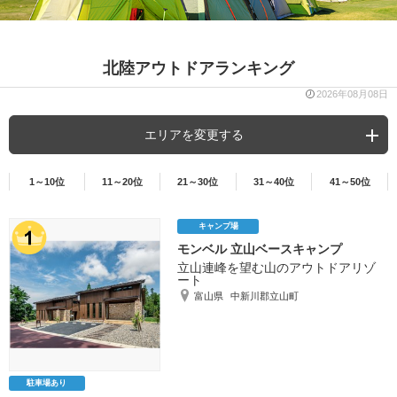
北陸アウトドアランキング
2026年08月08日
エリアを変更する
1～10位
11～20位
21～30位
31～40位
41～50位
キャンプ場
モンベル 立山ベースキャンプ
立山連峰を望む山のアウトドアリゾ
ート
富山県
中新川郡立山町
駐車場あり