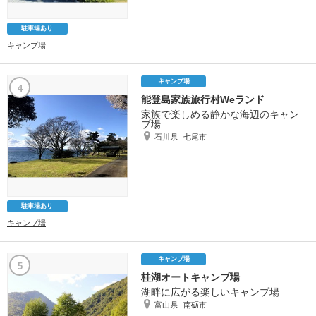
駐車場あり
キャンプ場
キャンプ場
4
能登島家族旅行村Weランド
家族で楽しめる静かな海辺のキャン
プ場
石川県
七尾市
駐車場あり
キャンプ場
キャンプ場
5
桂湖オートキャンプ場
湖畔に広がる楽しいキャンプ場
富山県
南砺市