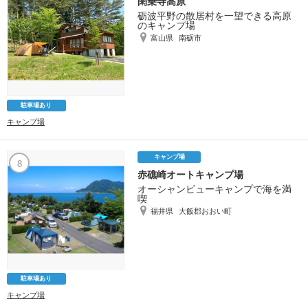
閑乗寺高原
砺波平野の散居村を一望できる高原
のキャンプ場
富山県
南砺市
駐車場あり
キャンプ場
キャンプ場
8
赤礁崎オートキャンプ場
オーシャンビューキャンプで海を満
喫
福井県
大飯郡おおい町
駐車場あり
キャンプ場