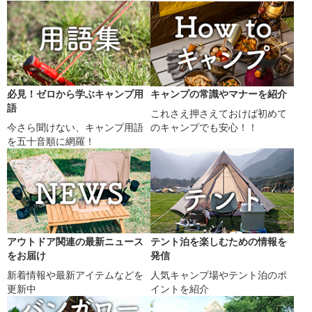
必見！ゼロから学ぶキャンプ用
キャンプの常識やマナーを紹介
語
これさえ押さえておけば初めて
今さら聞けない、キャンプ用語
のキャンプでも安心！！
を五十音順に網羅！
アウトドア関連の最新ニュース
テント泊を楽しむための情報を
をお届け
発信
新着情報や最新アイテムなどを
人気キャンプ場やテント泊のポ
更新中
イントを紹介