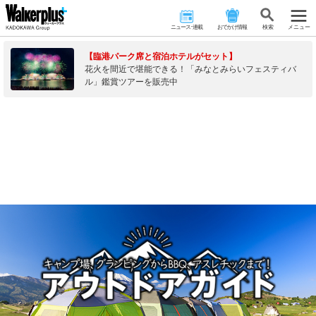
ニュース･連載
おでかけ情報
検 索
メニュー
【臨港パーク席と宿泊ホテルがセット】
花火を間近で堪能できる！「みなとみらいフェスティバ
ル」鑑賞ツアーを販売中