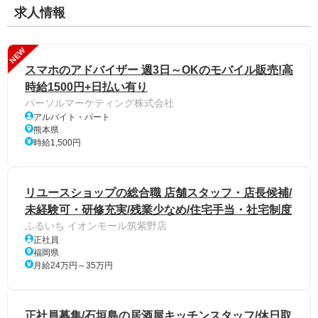
求人情報
NEW
スマホのアドバイザー 週3日～OKのモバイル販売!高
時給1500円+日払い有り
パーソルマーケティング株式会社
アルバイト・パート
熊本県
時給1,500円
リユースショップの総合職 店舗スタッフ・店長候補/
未経験可・研修充実/残業少なめ/住宅手当・社宅制度
ふるいち イオンモール筑紫野店
正社員
福岡県
月給24万円～35万円
正社員募集/石垣島の居酒屋キッチンスタッフ/休日取