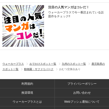
注目の人気マンガはコレだ！
ウォーカープラスで今一番読まれている話
題作をチェック!!
ウォーカープラス
おでかけスポット一覧
九州のスポット一覧
鹿児島県の
スポット一覧
動物園・サファリパーク
おむつ交換台あり
利用規約
プライバシーポリシー
推奨環境
お問い合わせ
ウォーカープラスとは
Webプッシュ通知について