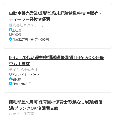
自動車販売営業/反響営業/未経験歓迎/中古車販売・
ディーラー経験者優遇
株式会社ネクステージ
正社員
沖縄県
月給32万円～64万4,000円
60代・70代活躍中/交通誘導警備/週1日からOK/研修
中も手当有
テイケイ株式会社
アルバイト・パート
福岡県
日給1万500円
熊毛郡屋久島町 保育園の保育士/残業なし/経験者優
遇/ブランクOK/交通費支給
なかよし保育園