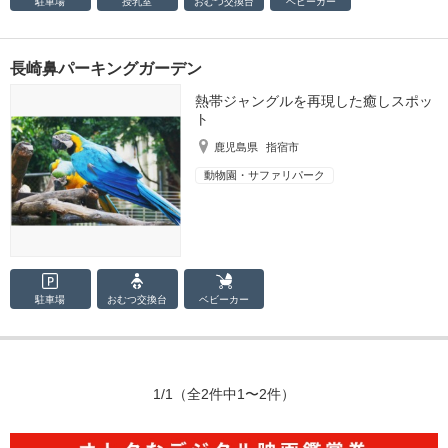
駐車場
授乳室
おむつ
交換台
ベビーカー
長崎鼻パーキングガーデン
熱帯ジャングルを再現した癒しスポッ
ト
鹿児島県
指宿市
動物園・サファリパーク
駐車場
おむつ
交換台
ベビーカー
1/1
（全2件中1〜2件）