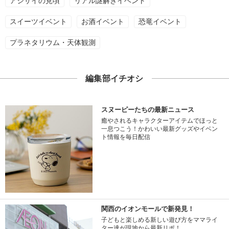
アジサイの見頃
リアル謎解きイベント
スイーツイベント
お酒イベント
恐竜イベント
プラネタリウム・天体観測
編集部イチオシ
スヌーピーたちの最新ニュース
癒やされるキャラクターアイテムでほっと
一息つこう！かわいい最新グッズやイベン
ト情報を毎日配信
関西のイオンモールで新発見！
子どもと楽しめる新しい遊び方をママライ
ター達が現地から最新リポ！