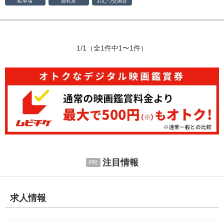
駐車場
授乳室
おむつ
交換台
1/1
（全1件中1〜1件）
注目情報
求人情報