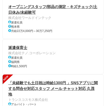
オープニングスタッフ/部品の測定・キズチェック/土
日休み/未経験可
株式会社ワールドインテック
派遣社員
熊本県
月給22万4,000円～30万7,250円
派遣保育士
株式会社テノ.コーポレーション
派遣社員
福岡県
時給1,500円
NEW
「未経験でも土日祝は時給1300円 」SNSアプリに関
する問合せ対応スタッフ メール チャット対応 久茂
地
トランスコスモス株式会社
アルバイト・パート