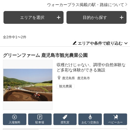
ウォーカープラス掲載の駅・路線について
エリアを選択
目的から探す
全2件中1〜2件
エリアや条件で絞り込む
グリーンファーム 鹿児島市観光農業公園
収穫だけじゃない、調理や自然体験な
ど多彩な体験ができる施設
鹿児島県
鹿児島市
観光農園
入場無料
駐車場
授乳室
おむつ
交換台
ベビーカー