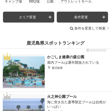
キャンプ場
BBQ場
公園
アウトレットモール
エリア変更
条件変更
条件を変更して検索
鹿児島県スポットランキング
2026年8月9日
かごしま健康の森公園
屋内プールは通年開放されている
鹿児島県
火之神公園プール
海に突き出た夏季限定プールは自然が
いっぱい