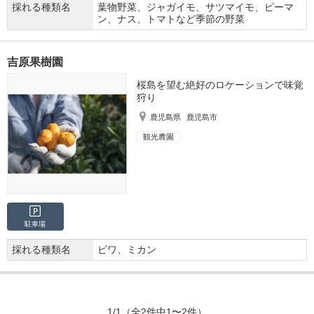
採れる種類名
葉物野菜、ジャガイモ、サツマイモ、ピーマ
ン、ナス、トマトなど季節の野菜
吉原果樹園
桜島を望む絶好のロケーションで味覚
狩り
鹿児島県
鹿児島市
観光農園
駐車場
採れる種類名
ビワ、ミカン
1/1
（全2件中1〜2件）