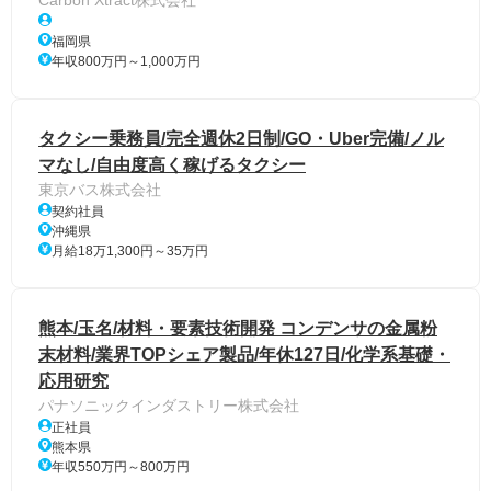
Carbon Xtract株式会社
福岡県
年収800万円～1,000万円
タクシー乗務員/完全週休2日制/GO・Uber完備/ノル
マなし/自由度高く稼げるタクシー
東京バス株式会社
契約社員
沖縄県
月給18万1,300円～35万円
熊本/玉名/材料・要素技術開発 コンデンサの金属粉
末材料/業界TOPシェア製品/年休127日/化学系基礎・
応用研究
パナソニックインダストリー株式会社
正社員
熊本県
年収550万円～800万円