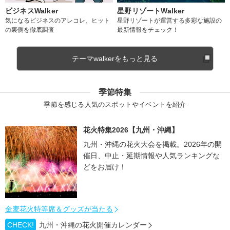
ビジネスWalker
星野リゾートWalker
気になるビジネスのアレコレ、ヒット
星野リゾートが運営する多彩な施設の
の裏側を徹底調査
最新情報をチェック！
テーマwalkerをもっと見る
季節特集
季節を感じる人気のスポットやイベントを紹介
花火特集2026【九州・沖縄】
九州・沖縄の花火大会を掲載。2026年の開
催日、中止・延期情報や人気ランキングな
どをお届け！
金麦花火特等席＆グッズが当たる
CHECK!
九州・沖縄の花火開催カレンダー