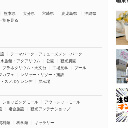
編集
熊本県
大分県
宮崎県
鹿児島県
沖縄県
一覧を見る
施設
テーマパーク・アミューズメントパーク
水族館・アクアリウム
公園
観光農園
プラネタリウム・天文台
工場見学
プール
マカフェ
レジャー・リゾート施設
ー・スノボゲレンデ
展示場
ショッピングモール
アウトレットモール
設
複合施設
観光アンテナショップ
資料館
科学館
ギャラリー