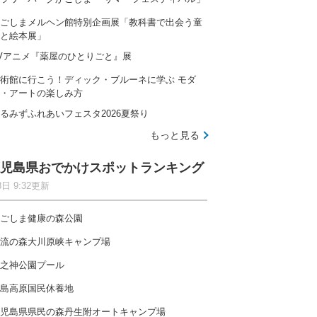
ごしまメルヘン館特別企画展「教科書で出会う童
と絵本展」
Vアニメ『薬屋のひとりごと』展
術館に行こう！ディック・ブルーネに学ぶ モダ
・アートの楽しみ方
るみずふれあいフェスタ2026夏祭り
もっと見る
児島県おでかけスポットランキング
8日 9:32更新
ごしま健康の森公園
流の森大川原峡キャンプ場
之神公園プール
島高原国民休養地
児島県県民の森丹生附オートキャンプ場