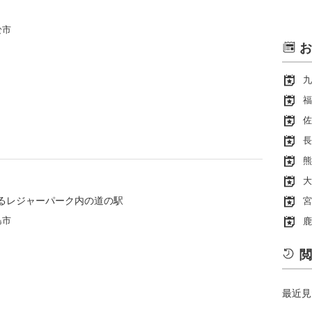
於市
お
九
福
佐
長
熊
大
るレジャーパーク内の道の駅
宮
島市
鹿
閲
最近見