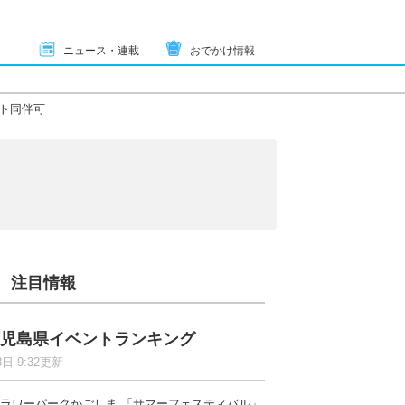
ニュース・連載
おでかけ情報
ト同伴可
注目情報
児島県イベントランキング
8日 9:32更新
ラワーパークかごしま 「サマーフェスティバル」