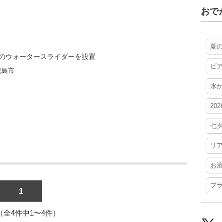
おで
夏
ルのウォータースライダーを設置
ビ
児島市
水
20
七
リ
お
プ
1
1（全4件中1〜4件）