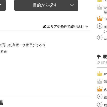
目的から探す
か
話
T
エリアや条件で絞り込む
美
ン
た
で育った農産・水産品がそろう
久根市
鹿
8月
か
清
火
霧
里
鹿