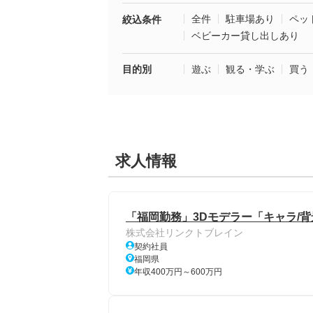
全件
駐車場あり
ペッ
絞込条件
ベビーカー貸し出しあり
目的別
遊ぶ
観る・学ぶ
買う
求人情報
「福岡勤務」3Dモデラー「キャラ/背
株式会社リンクトブレイン
契約社員
福岡県
年収400万円～600万円