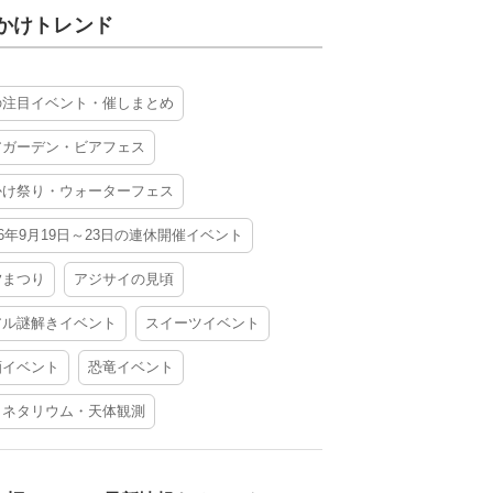
かけトレンド
の注目イベント・催しまとめ
アガーデン・ビアフェス
かけ祭り・ウォーターフェス
26年9月19日～23日の連休開催イベント
夕まつり
アジサイの見頃
アル謎解きイベント
スイーツイベント
酒イベント
恐竜イベント
ラネタリウム・天体観測