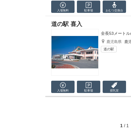
入場無料
駐車場
おむつ
交換台
道の駅 喜入
全長53メート
鹿児島県
鹿
道の駅
入場無料
駐車場
授乳室
1
/ 