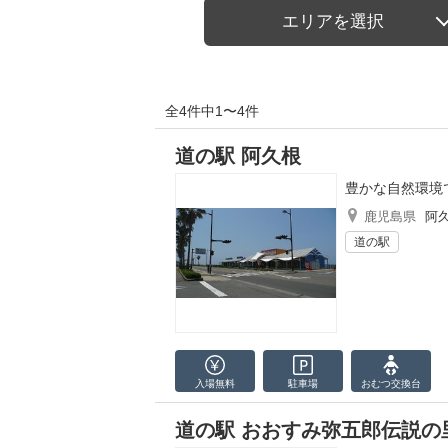
エリアを選択
全4件中1〜4件
道の駅 阿久根
豊かな自然環境
鹿児島県
阿
道の駅
入場無料
駐車場
おむつ
交換台
道の駅 おおすみ弥五郎伝説の