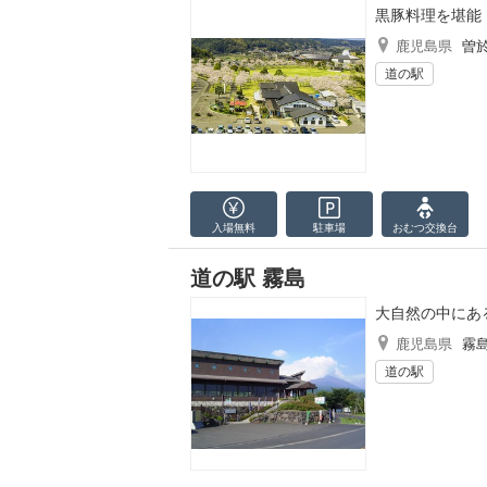
黒豚料理を堪能
鹿児島県
曽
道の駅
入場無料
駐車場
おむつ
交換台
道の駅 霧島
大自然の中にあ
鹿児島県
霧
道の駅