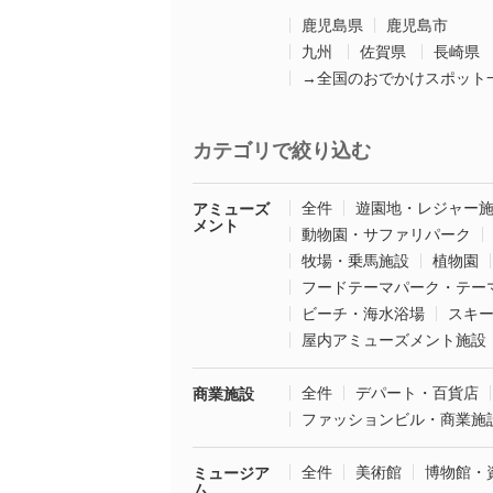
鹿児島県
鹿児島市
九州
佐賀県
長崎県
→全国のおでかけスポット
カテゴリで絞り込む
全件
遊園地・レジャー
アミューズ
メント
動物園・サファリパーク
牧場・乗馬施設
植物園
フードテーマパーク・テー
ビーチ・海水浴場
スキ
屋内アミューズメント施設
全件
デパート・百貨店
商業施設
ファッションビル・商業施
全件
美術館
博物館・
ミュージア
ム