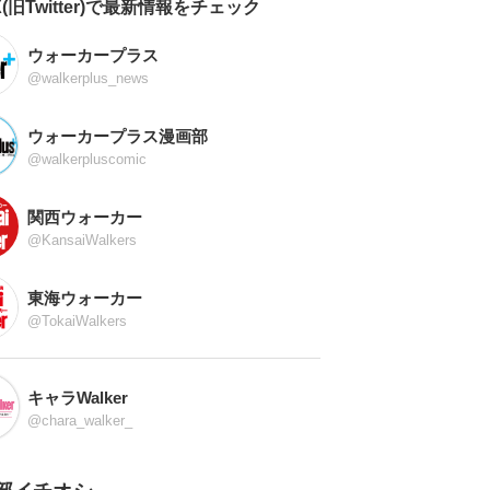
X(旧Twitter)で最新情報をチェック
ウォーカープラス
@walkerplus_news
ウォーカープラス漫画部
@walkerpluscomic
関西ウォーカー
@KansaiWalkers
東海ウォーカー
@TokaiWalkers
キャラWalker
@chara_walker_