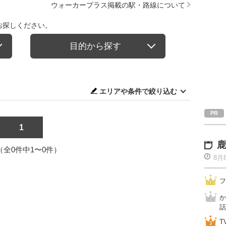
ウォーカープラス掲載の駅・路線について
お探しください。
目的から探す
エリアや条件で絞り込む
1
鹿
1（全0件中1〜0件）
8月
フ
か
話
T