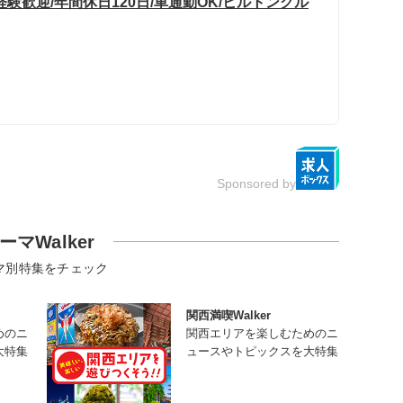
験歓迎/年間休日120日/車通勤OK/ヒルトングル
Sponsored by
ーマWalker
マ別特集をチェック
関西満喫Walker
めのニ
関西エリアを楽しむためのニ
大特集
ュースやトピックスを大特集