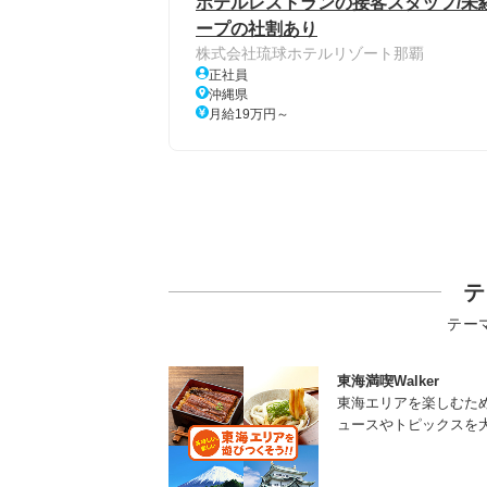
ホテルレストランの接客スタッフ/未経
ープの社割あり
株式会社琉球ホテルリゾート那覇
正社員
沖縄県
月給19万円～
テ
テー
東海満喫Walker
東海エリアを楽しむた
ュースやトピックスを