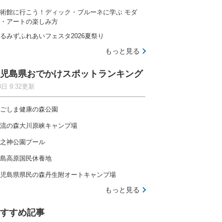
術館に行こう！ディック・ブルーネに学ぶ モダ
・アートの楽しみ方
るみずふれあいフェスタ2026夏祭り
もっと見る
児島県おでかけスポットランキング
8日 9:32更新
ごしま健康の森公園
流の森大川原峡キャンプ場
之神公園プール
島高原国民休養地
児島県県民の森丹生附オートキャンプ場
もっと見る
すすめ記事