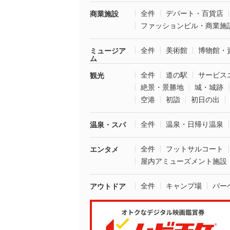
全件
デパート・百貨店
商業施設
ファッションビル・商業施
全件
美術館
博物館・
ミュージア
ム
全件
道の駅
サービス
観光
絶景・景勝地
城・城跡
空港
初詣
初日の出
全件
温泉・日帰り温泉
温泉・スパ
全件
フットサルコート
エンタメ
屋内アミューズメント施設
全件
キャンプ場
バー
アウトドア