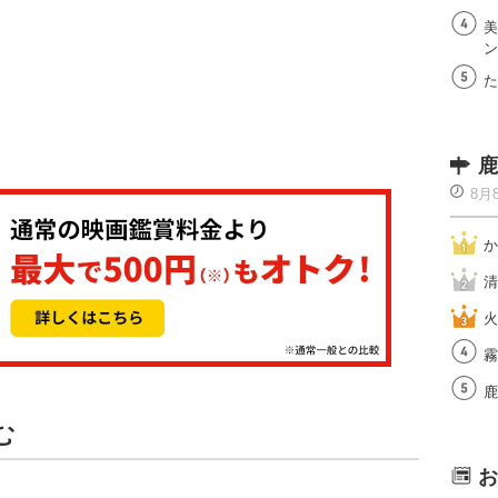
美
ン
た
鹿
8月
か
清
火
霧
鹿
む
お