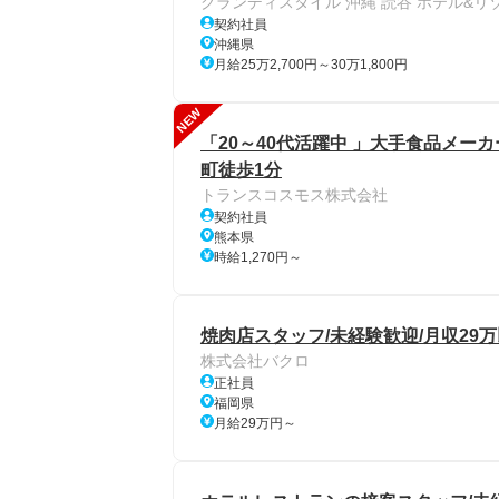
グランディスタイル 沖縄 読谷 ホテル&リ
契約社員
沖縄県
月給25万2,700円～30万1,800円
NEW
「20～40代活躍中 」大手食品メーカ
町徒歩1分
トランスコスモス株式会社
契約社員
熊本県
時給1,270円～
焼肉店スタッフ/未経験歓迎/月収29万
株式会社バクロ
正社員
福岡県
月給29万円～