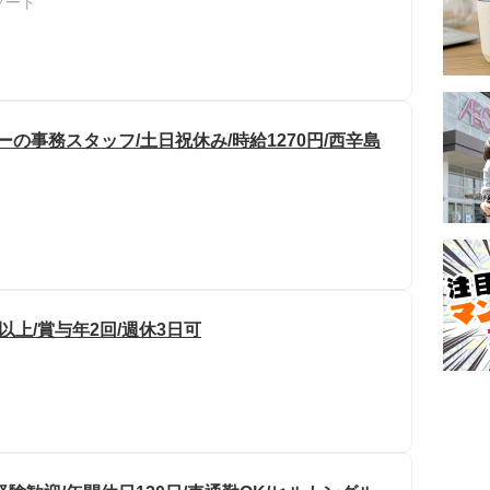
ゾート
ーの事務スタッフ/土日祝休み/時給1270円/西辛島
以上/賞与年2回/週休3日可