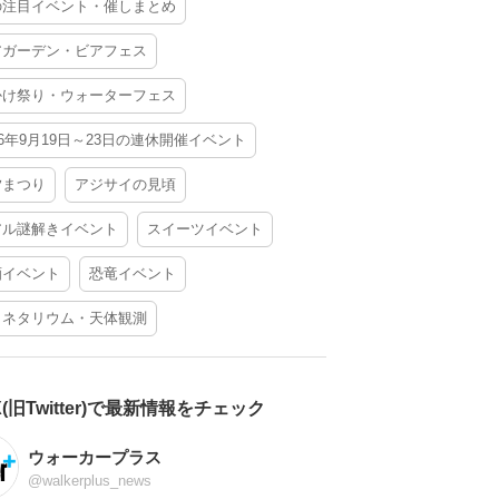
の注目イベント・催しまとめ
アガーデン・ビアフェス
かけ祭り・ウォーターフェス
26年9月19日～23日の連休開催イベント
夕まつり
アジサイの見頃
アル謎解きイベント
スイーツイベント
酒イベント
恐竜イベント
ラネタリウム・天体観測
X(旧Twitter)で最新情報をチェック
ウォーカープラス
@walkerplus_news