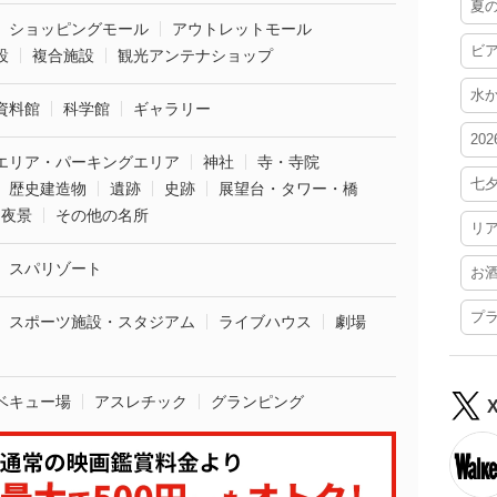
夏
ショッピングモール
アウトレットモール
ビ
設
複合施設
観光アンテナショップ
水
資料館
科学館
ギャラリー
20
エリア・パーキングエリア
神社
寺・寺院
七
歴史建造物
遺跡
史跡
展望台・タワー・橋
夜景
その他の名所
リ
スパリゾート
お
プ
スポーツ施設・スタジアム
ライブハウス
劇場
ベキュー場
アスレチック
グランピング