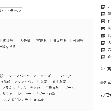
九
レットモール
福
佐
長
熊
熊本県
大分県
宮崎県
鹿児島県
沖縄県
大
一覧を見る
宮
鹿
閲
施設
テーマパーク・アミューズメントパーク
水族館・アクアリウム
公園
観光農園
最近見
プラネタリウム・天文台
工場見学
プール
マカフェ
レジャー・リゾート施設
おで
ー・スノボゲレンデ
展示場