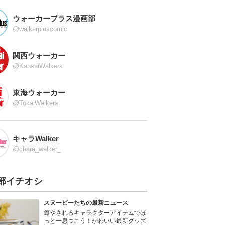
ウォーカープラス漫画部
@walkerpluscomic
関西ウォーカー
@KansaiWalkers
東海ウォーカー
@TokaiWalkers
キャラWalker
@chara_walker_
部イチオシ
スヌーピーたちの最新ニュース
癒やされるキャラクターアイテムでほ
っと一息つこう！かわいい最新グッズ