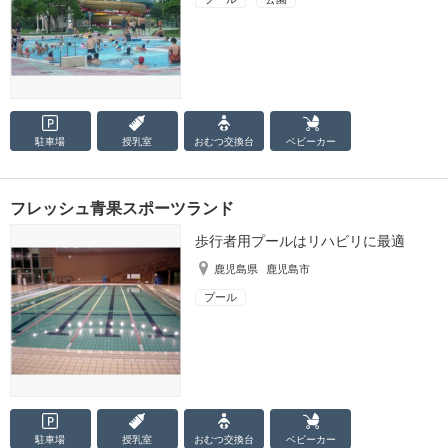
駐車場
授乳室
おむつ
交換台
ベビーカー
フレッシュ青果スポーツランド
歩行者用プールはリハビリに最適
鹿児島県
鹿児島市
プール
駐車場
授乳室
おむつ
交換台
ベビーカー