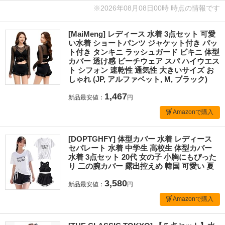
※2026年08月08日00時 時点の情報です
[MaiMeng] レディース 水着 3点セット 可愛
い水着 ショートパンツ ジャケット付き パッ
ト付き タンキニ ラッシュガード ビキニ 体型
カバー 透け感 ビーチウェア スパ ハイウエス
ト シフォン 速乾性 通気性 大きいサイズ お
しゃれ (JP, アルファベット, M, ブラック)
1,467
新品最安値：
円
Amazonで購入
[DOPTGHFY] 体型カバー 水着 レディース
セパレート 水着 中学生 高校生 体型カバー
水着 3点セット 20代 女の子 小胸にもぴった
り 二の腕カバー 露出控えめ 韓国 可愛い 夏
3,580
新品最安値：
円
Amazonで購入