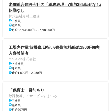
老舗総合建設会社の「総務経理」/賞与3回/転勤なし/
転勤なし
株式会社今林工務店
正社員
福岡県
月給22万3,000円～27万8,000円
工場内作業/待機寮/日払い/寮費無料/時給1800円/8割
入寮希望者
move on株式会社
派遣社員
熊本県
時給1,800円～2,250円
「保育士」賞与あり
放課後等デイサービスすまいる
正社員
福岡県
月給20万円～