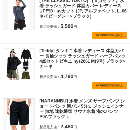
[THE CLASSIC TOKYO] 【５点セット】水
着 ラッシュガード 体型カバー レディース
UPF50+ uvカット (JP, アルファベット, L, 06
ネイビーグレー×ブラック)
5,580
新品最安値：
円
Amazonで購入
[Teddy] タンキニ水着 レディース 体型カバ
ー 長袖シャツ ラッシュガード ハーフパンツ
4点セットビキニ hys2861 M(9号) ブラック×
カーキ
4,780
新品最安値：
円
Amazonで購入
[NARANNBU] 水着 メンズ サーフパンツ シ
ョートパンツ 海パン 5分丈 メッシュインナ
ー 無地 速乾通気 サウナ水着 海水パンツ
P0Aブラック L
2,480
新品最安値：
円