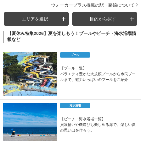
ウォーカープラス掲載の駅・路線について
エリアを選択
目的から探す
【夏休み特集2026】夏を楽しもう！プールやビーチ・海水浴場情
報など
プール
【プール一覧】
バラエティ豊かな大規模プールから市民プー
ルまで、魅力いっぱいのプールをご紹介！
海水浴場
【ビーチ・海水浴場一覧】
貝殻拾いや磯遊びも楽しめる海で、楽しい夏
の思い出を作ろう。