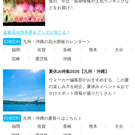
催日、中止・延期情報や人気ランキングな
どをお届け！
金麦花火特等席＆グッズが当たる
CHECK!
九州・沖縄の花火開催カレンダー
福岡
佐賀
長崎
熊本
大分
宮崎
鹿児島
沖縄
夏休み特集2026【九州・沖縄】
ウォーカー編集部がおすすめする、この夏
の楽しみ方を紹介。夏休みイベント＆おで
かけスポット情報が盛りだくさん！
CHECK!
九州・沖縄の夏祭りはこちら
福岡
佐賀
長崎
熊本
大分