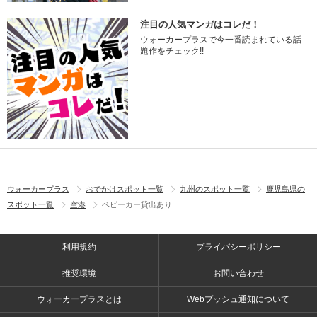
注目の人気マンガはコレだ！
ウォーカープラスで今一番読まれている話
題作をチェック!!
ウォーカープラス
おでかけスポット一覧
九州のスポット一覧
鹿児島県の
スポット一覧
空港
ベビーカー貸出あり
利用規約
プライバシーポリシー
推奨環境
お問い合わせ
ウォーカープラスとは
Webプッシュ通知について