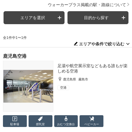
ウォーカープラス掲載の駅・路線について
エリアを選択
目的から探す
全1件中1〜1件
エリアや条件で絞り込む
鹿児島空港
足湯や航空展示室などもある誰もが楽
しめる空港
鹿児島県
霧島市
空港
駐車場
授乳室
おむつ
交換台
ベビーカー