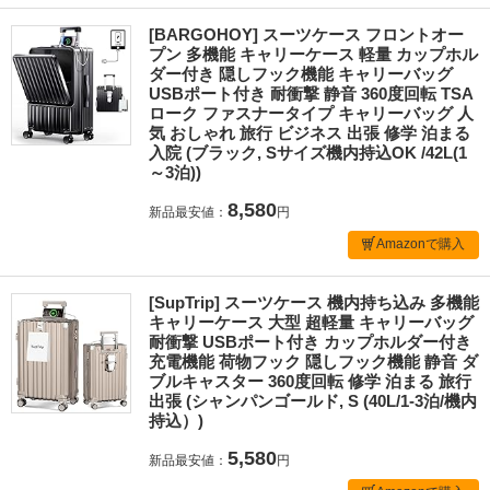
[BARGOHOY] スーツケース フロントオー
プン 多機能 キャリーケース 軽量 カップホル
ダー付き 隠しフック機能 キャリーバッグ
USBポート付き 耐衝撃 静音 360度回転 TSA
ローク ファスナータイプ キャリーバッグ 人
気 おしゃれ 旅行 ビジネス 出張 修学 泊まる
入院 (ブラック, Sサイズ機内持込OK /42L(1
～3泊))
8,580
新品最安値：
円
Amazonで購入
[SupTrip] スーツケース 機内持ち込み 多機能
キャリーケース 大型 超軽量 キャリーバッグ
耐衝撃 USBポート付き カップホルダー付き
充電機能 荷物フック 隠しフック機能 静音 ダ
ブルキャスター 360度回転 修学 泊まる 旅行
出張 (シャンパンゴールド, S (40L/1-3泊/機内
持込）)
5,580
新品最安値：
円