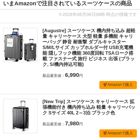
いまAmazonで注目されているスーツケースの商品
※2026年08月06日08時 時点の情報です
[Augustre] スーツケース 機内持ち込み 超軽
量 キャリーケース 大型 軽量 多機能 キャリ
ーバッグ 静音 耐衝撃 ダブルキャスター
S/M/Lサイズ カップホルダー付 USB充電機
能 隠しフック機能 360度回転 TSAローク搭
載 ファスナー式 旅行 ビジネス 出張 (ブラッ
ク, S/機内持込可能)
6,990
新品最安値：
円
Amazonで購入
[New Trip] スーツケース キャリーケース 拡
張機能付き 機内持ち込み 軽量 キャリーバッ
ク Sサイズ 40L 2～3泊 ブラック色
7,980
新品最安値：
円
Amazonで購入