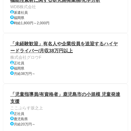
機能性素材に関する研究開発業務/化学分析
WDB株式会社
派遣社員
福岡県
時給1,800円～2,000円
「未経験歓迎」有名人や企業役員を送迎するハイヤ
ードライバー/月収38万円以上
株式会社グロウF
正社員
福岡県
月給38万円～
「児童指導員/有資格者」鹿児島市の小規模 児童発達
支援
ここぷらす坂之上
正社員
鹿児島県
月給20万円～