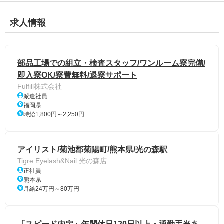
求人情報
部品工場での組立・検査スタッフ/ワンルーム寮完備/
即入寮OK/寮費無料/退寮サポート
Fulfill株式会社
派遣社員
福岡県
時給1,800円～2,250円
アイリスト/菊池郡菊陽町/熊本県/光の森駅
Tigre Eyelash&Nail 光の森店
正社員
熊本県
月給24万円～80万円