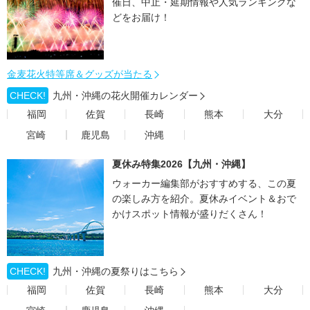
催日、中止・延期情報や人気ランキングな
どをお届け！
金麦花火特等席＆グッズが当たる
CHECK!
九州・沖縄の花火開催カレンダー
福岡
佐賀
長崎
熊本
大分
宮崎
鹿児島
沖縄
夏休み特集2026【九州・沖縄】
ウォーカー編集部がおすすめする、この夏
の楽しみ方を紹介。夏休みイベント＆おで
かけスポット情報が盛りだくさん！
CHECK!
九州・沖縄の夏祭りはこちら
福岡
佐賀
長崎
熊本
大分