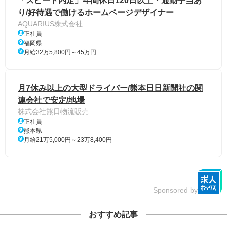
「スピード内定」年間休日120日以上・通勤手当あ
り/好待遇で働けるホームページデザイナー
AQUARIUS株式会社
正社員
福岡県
月給32万5,800円～45万円
月7休み以上の大型ドライバー/熊本日日新聞社の関
連会社で安定/地場
株式会社熊日物流販売
正社員
熊本県
月給21万5,000円～23万8,400円
Sponsored by
おすすめ記事