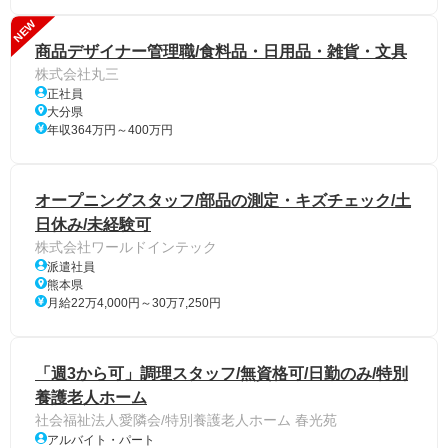
NEW
商品デザイナー管理職/食料品・日用品・雑貨・文具
株式会社丸三
正社員
大分県
年収364万円～400万円
オープニングスタッフ/部品の測定・キズチェック/土
日休み/未経験可
株式会社ワールドインテック
派遣社員
熊本県
月給22万4,000円～30万7,250円
「週3から可」調理スタッフ/無資格可/日勤のみ/特別
養護老人ホーム
社会福祉法人愛隣会/特別養護老人ホーム 春光苑
アルバイト・パート