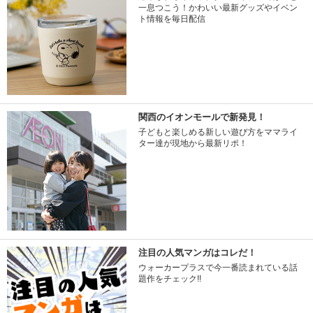
一息つこう！かわいい最新グッズやイベン
ト情報を毎日配信
関西のイオンモールで新発見！
子どもと楽しめる新しい遊び方をママライ
ター達が現地から最新リポ！
注目の人気マンガはコレだ！
ウォーカープラスで今一番読まれている話
題作をチェック!!