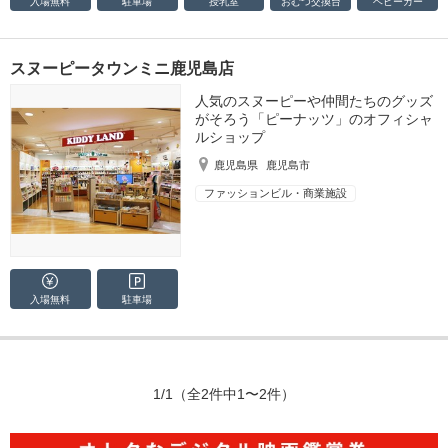
入場無料
駐車場
授乳室
おむつ
交換台
ベビーカー
スヌーピータウンミニ鹿児島店
人気のスヌーピーや仲間たちのグッズ
がそろう「ピーナッツ」のオフィシャ
ルショップ
鹿児島県
鹿児島市
ファッションビル・商業施設
入場無料
駐車場
1/1
（全2件中1〜2件）