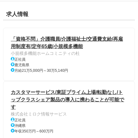
求人情報
「資格不問」介護職員/介護福祉士/交通費支給/再雇
用制度有/定年65歳/小規模多機能
小規模多機能ホームコミニティの杜
正社員
鹿児島県
月給21万5,000円～30万5,140円
カスタマーサービス/東証プライム上場/転勤なし/ト
ップクラスシェア製品の導入に携わることが可能で
す
株式会社ミロク情報サービス
正社員
沖縄県
年収350万円～600万円