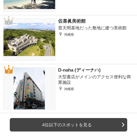
佐喜眞美術館
普天間基地だった敷地に建つ美術館
沖縄県
D-naha (ディーナハ)
大型書店がメインのアクセス便利な商
業施設
沖縄県
4位以下のスポットを見る