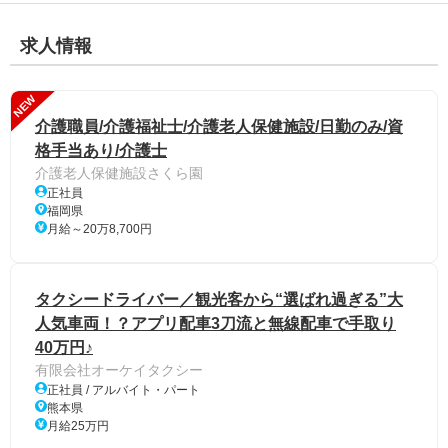
求人情報
NEW
介護職員/介護福祉士/介護老人保健施設/日勤のみ/資
格手当あり/介護士
介護老人保健施設さくら園
正社員
福岡県
月給～20万8,700円
タクシードライバー／観光客から“選ばれ過ぎる”大
人気車両！？アプリ配車3刀流と無線配車で手取り
40万円♪
有限会社オーケイタクシー
正社員 / アルバイト・パート
熊本県
月給25万円