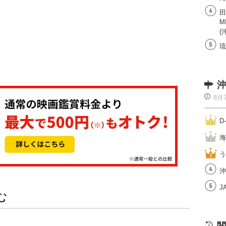
田
M
(
琉
沖
8月
D
海
う
沖
J
む