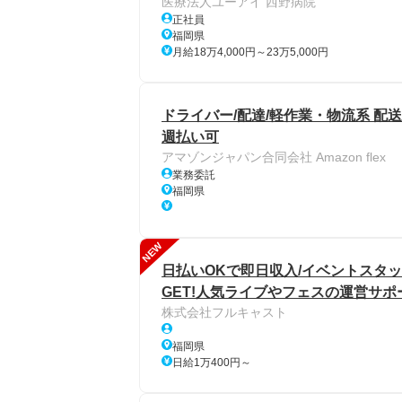
医療法人ユーアイ 西野病院
正社員
福岡県
月給18万4,000円～23万5,000円
ドライバー/配達/軽作業・物流系 配送
週払い可
アマゾンジャパン合同会社 Amazon flex
業務委託
福岡県
NEW
日払いOKで即日収入/イベントスタッ
GET!人気ライブやフェスの運営サポ
株式会社フルキャスト
福岡県
日給1万400円～