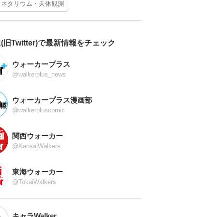
ラネタリウム・天体観測
X(旧Twitter)で最新情報をチェック
ウォーカープラス
@walkerplus_news
ウォーカープラス漫画部
@walkerpluscomic
関西ウォーカー
@KansaiWalkers
東海ウォーカー
@TokaiWalkers
キャラWalker