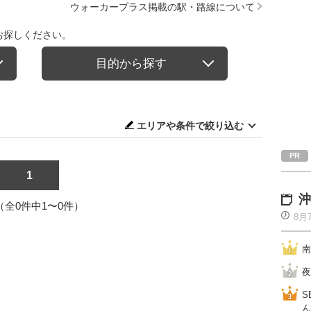
ウォーカープラス掲載の駅・路線について
お探しください。
目的から探す
エリアや条件で絞り込む
1
沖
1（全0件中1〜0件）
8月
南
夜
S
ん