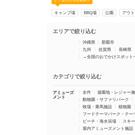
よく使われる検索条件
キャンプ場
BBQ場
公園
アウト
エリアで絞り込む
沖縄県
那覇市
九州
佐賀県
長崎県
→全国のおでかけスポット
カテゴリで絞り込む
全件
遊園地・レジャー
アミューズ
メント
動物園・サファリパーク
牧場・乗馬施設
植物園
フードテーマパーク・テー
ビーチ・海水浴場
スキ
屋内アミューズメント施設