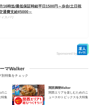
16時迄/最低保証時給平日1500円～歩合/土日祝
交通費支給¥5000～
ティスパリ
Sponsored by
ーマWalker
マ別特集をチェック
関西満喫Walker
めのニ
関西エリアを楽しむためのニ
大特集
ュースやトピックスを大特集