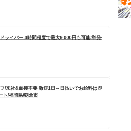
ドライバー 4時間程度で最大9 000円も可能/単発·
フ/来社&面接不要 激短1日～日払いでお給料は即
ート/福岡県/朝倉市