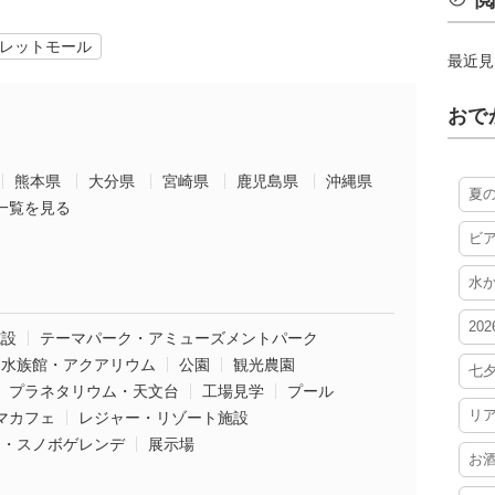
閲
レットモール
最近見
おで
熊本県
大分県
宮崎県
鹿児島県
沖縄県
夏
一覧を見る
ビ
水
20
施設
テーマパーク・アミューズメントパーク
水族館・アクアリウム
公園
観光農園
七
プラネタリウム・天文台
工場見学
プール
リ
マカフェ
レジャー・リゾート施設
ー・スノボゲレンデ
展示場
お