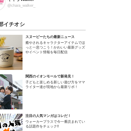
@chara_walker_
部イチオシ
スヌーピーたちの最新ニュース
癒やされるキャラクターアイテムでほ
っと一息つこう！かわいい最新グッズ
やイベント情報を毎日配信
関西のイオンモールで新発見！
子どもと楽しめる新しい遊び方をママ
ライター達が現地から最新リポ！
注目の人気マンガはコレだ！
ウォーカープラスで今一番読まれてい
る話題作をチェック!!