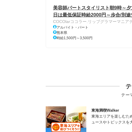
美容師パートスタイリスト朝9時～夕方
日は最低保証時給2000円～歩合/別途
COCOlarココラー.リップグラマーマニア
アルバイト・パート
熊本県
時給1,500円～3,500円
テ
テー
東海満喫Walker
東海エリアを楽しむた
ュースやトピックスを