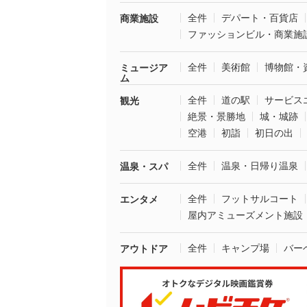
全件
デパート・百貨店
商業施設
ファッションビル・商業施
全件
美術館
博物館・
ミュージア
ム
全件
道の駅
サービス
観光
絶景・景勝地
城・城跡
空港
初詣
初日の出
全件
温泉・日帰り温泉
温泉・スパ
全件
フットサルコート
エンタメ
屋内アミューズメント施設
全件
キャンプ場
バー
アウトドア