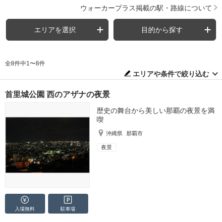
ウォーカープラス掲載の駅・路線について
エリアを選択
目的から探す
全8件中1〜8件
エリアや条件で絞り込む
首里城公園 西のアザナの夜景
歴史の舞台から美しい那覇の夜景を満
喫
沖縄県
那覇市
夜景
入場無料
駐車場