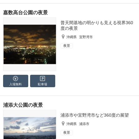
嘉数高台公園の夜景
普天間基地の明かりも見える視界360
度の夜景
沖縄県
宜野湾市
夜景
入場無料
駐車場
浦添大公園の夜景
浦添市や宜野湾市など360度の展望
沖縄県
浦添市
夜景