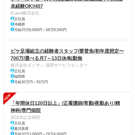
未経験OK!/407
Evand株式会社
正社員
沖縄県
月給25万6,000円～58万9,500円
ビケ足場組立の経験者スタッフ/要普免/初年度想定〜
700万/選べる月7～13日休/転勤無
株式会社ダイサン 福岡サービスセンター
正社員
福岡県
月給30万円～50万円
NEW
「年間休日120日以上」/正看護師/常勤/夜勤あり/精
神科/専門病院
加治木記念病院
正社員
鹿児島県
月給20万3,000円～26万4,000円