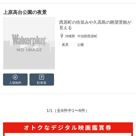
上原高台公園の夜景
西原町の街並みや久高島の眺望景観が
見える
沖縄県
中頭郡西原町
夜景
公園
入場無料
駐車場
1/1
（全8件中1〜8件）