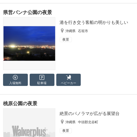
県営バンナ公園の夜景
港を行き交う客船の明かりも美しい
沖縄県
石垣市
夜景
入場無料
駐車場
ベビーカー
桃原公園の夜景
絶景のパノラマが広がる展望台
沖縄県
中頭郡北谷町
夜景