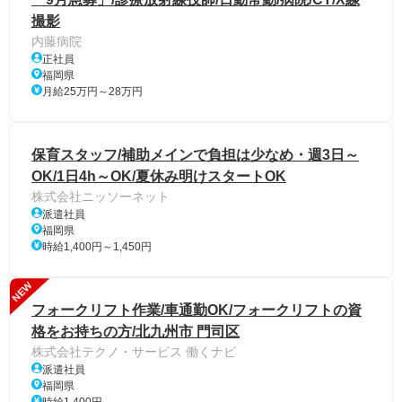
撮影
内藤病院
正社員
福岡県
月給25万円～28万円
保育スタッフ/補助メインで負担は少なめ・週3日～
OK/1日4h～OK/夏休み明けスタートOK
株式会社ニッソーネット
派遣社員
福岡県
時給1,400円～1,450円
NEW
フォークリフト作業/車通勤OK/フォークリフトの資
格をお持ちの方/北九州市 門司区
株式会社テクノ・サービス 働くナビ
派遣社員
福岡県