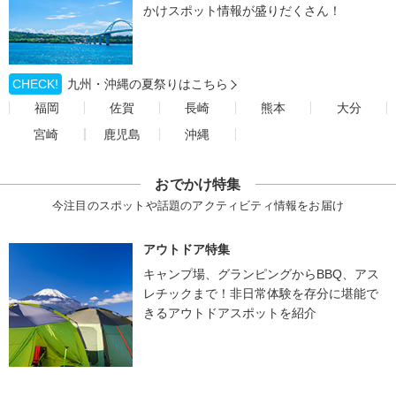
かけスポット情報が盛りだくさん！
CHECK!
九州・沖縄の夏祭りはこちら
福岡
佐賀
長崎
熊本
大分
宮崎
鹿児島
沖縄
おでかけ特集
今注目のスポットや話題のアクティビティ情報をお届け
アウトドア特集
キャンプ場、グランピングからBBQ、アス
レチックまで！非日常体験を存分に堪能で
きるアウトドアスポットを紹介