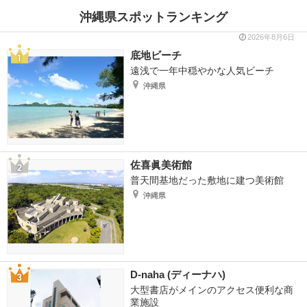
沖縄県スポットランキング
2026年8月6日
底地ビーチ
遠浅で一年中穏やかな人気ビーチ
沖縄県
佐喜眞美術館
普天間基地だった敷地に建つ美術館
沖縄県
D-naha (ディーナハ)
大型書店がメインのアクセス便利な商
業施設