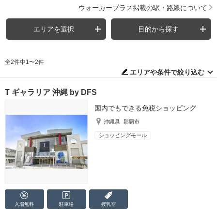
ウォーカープラス掲載の駅・路線について
エリアを選択
目的から探す
全2件中1〜2件
エリアや条件で絞り込む
T ギャラリア 沖縄 by DFS
国内でもできる免税ショッピング
沖縄県
那覇市
ショッピングモール
入場無料
駐車場
授乳室