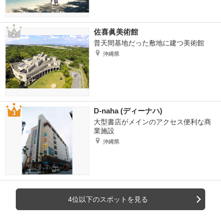
佐喜眞美術館
普天間基地だった敷地に建つ美術館
沖縄県
D-naha (ディーナハ)
大型書店がメインのアクセス便利な商
業施設
沖縄県
4位以下のスポットを見る