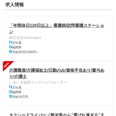
求人情報
「年間休日120日以上」看護師/訪問看護ステーショ
ン
株式会社Goforward
正社員
福岡県
月給26万5,000円～
NEW
介護職員/介護福祉士/日勤のみ/資格手当あり/賞与あ
り/介護士
いきいき稲富デイサービスセンター
正社員
福岡県
月給19万円
タクシードライバー／観光客から“選ばれ過ぎる”大