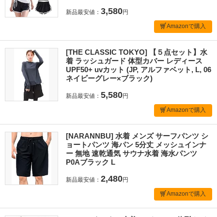
3,580
新品最安値：
円
Amazonで購入
[THE CLASSIC TOKYO] 【５点セット】水
着 ラッシュガード 体型カバー レディース
UPF50+ uvカット (JP, アルファベット, L, 06
ネイビーグレー×ブラック)
5,580
新品最安値：
円
Amazonで購入
[NARANNBU] 水着 メンズ サーフパンツ シ
ョートパンツ 海パン 5分丈 メッシュインナ
ー 無地 速乾通気 サウナ水着 海水パンツ
P0Aブラック L
2,480
新品最安値：
円
Amazonで購入