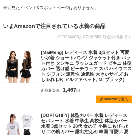
最近見たイベント&スポットページはありません。
いまAmazonで注目されている水着の商品
※2026年08月07日08時 時点の情報です
[MaiMeng] レディース 水着 3点セット 可愛
い水着 ショートパンツ ジャケット付き パッ
ト付き タンキニ ラッシュガード ビキニ 体型
カバー 透け感 ビーチウェア スパ ハイウエス
ト シフォン 速乾性 通気性 大きいサイズ お
しゃれ (JP, アルファベット, M, ブラック)
1,467
新品最安値：
円
Amazonで購入
[DOPTGHFY] 体型カバー 水着 レディース
セパレート 水着 中学生 高校生 体型カバー
水着 3点セット 20代 女の子 小胸にもぴった
り 二の腕カバー 露出控えめ 韓国 可愛い 夏