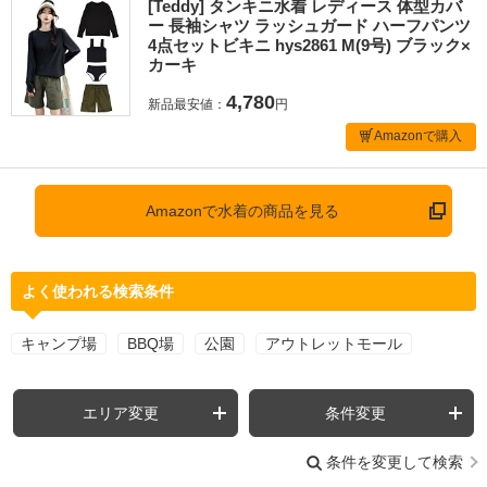
[Teddy] タンキニ水着 レディース 体型カバ
ー 長袖シャツ ラッシュガード ハーフパンツ
4点セットビキニ hys2861 M(9号) ブラック×
カーキ
4,780
新品最安値：
円
Amazonで購入
Amazonで水着の商品を見る
よく使われる検索条件
キャンプ場
BBQ場
公園
アウトレットモール
エリア変更
条件変更
条件を変更して検索