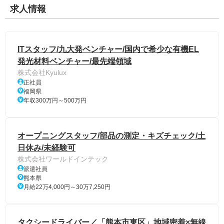
求人情報
ITスタッフ/九大発ベンチャー/国内で希少な有機EL
発光材料ベンチャー/最先端領域
株式会社Kyulux
正社員
福岡県
年収300万円～500万円
オープニングスタッフ/部品の測定・キズチェック/土
日休み/未経験可
株式会社ワールドインテック
派遣社員
熊本県
月給22万4,000円～30万7,250円
タクシードライバー／「熊本市東区」地域密着×無線