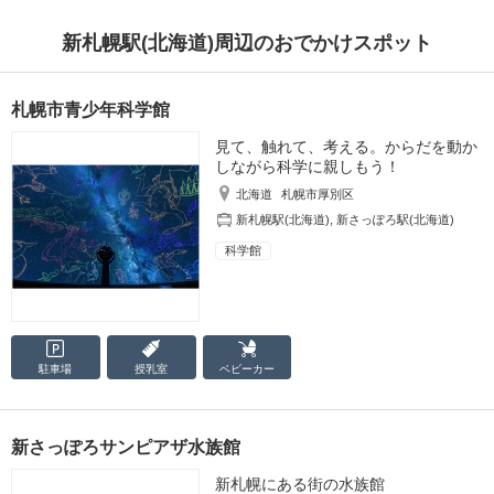
新札幌駅(北海道)周辺のおでかけスポット
札幌市青少年科学館
見て、触れて、考える。からだを動か
しながら科学に親しもう！
北海道
札幌市厚別区
新札幌駅(北海道)
,
新さっぽろ駅(北海道)
科学館
駐車場
授乳室
ベビーカー
新さっぽろサンピアザ水族館
新札幌にある街の水族館