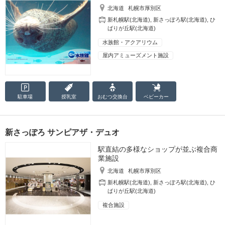
北海道
札幌市厚別区
新札幌駅(北海道)
,
新さっぽろ駅(北海道)
,
ひ
ばりが丘駅(北海道)
水族館・アクアリウム
屋内アミューズメント施設
駐車場
授乳室
おむつ
交換台
ベビーカー
新さっぽろ サンピアザ・デュオ
駅直結の多様なショップが並ぶ複合商
業施設
北海道
札幌市厚別区
新札幌駅(北海道)
,
新さっぽろ駅(北海道)
,
ひ
ばりが丘駅(北海道)
複合施設