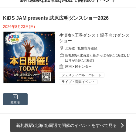
KiDS JAM presents 武原広明ダンスショー2026
2026年8月23日(日)
生演奏×圧巻ダンス！親子向けダンス
ショー
北海道
札幌市厚別区
新札幌駅(北海道)
,
新さっぽろ駅(北海道)
,
ひ
ばりが丘駅(北海道)
厚別区民センター
フェスティバル・パレード
ライブ・音楽イベント
駐車場
新札幌駅(北海道)周辺で開催のイベントをすべて見る