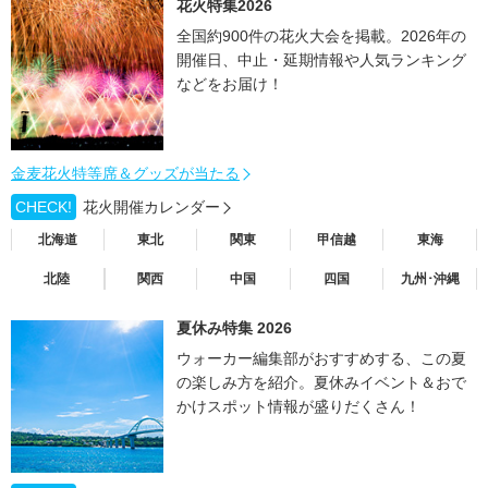
花火特集2026
全国約900件の花火大会を掲載。2026年の
開催日、中止・延期情報や人気ランキング
などをお届け！
金麦花火特等席＆グッズが当たる
CHECK!
花火開催カレンダー
北海道
東北
関東
甲信越
東海
北陸
関西
中国
四国
九州･沖縄
夏休み特集 2026
ウォーカー編集部がおすすめする、この夏
の楽しみ方を紹介。夏休みイベント＆おで
かけスポット情報が盛りだくさん！