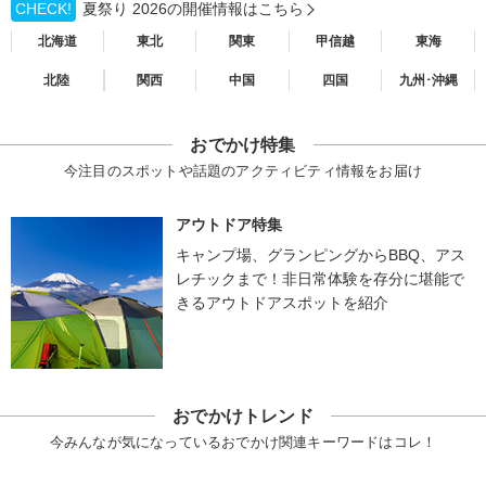
CHECK!
夏祭り 2026の開催情報はこちら
北海道
東北
関東
甲信越
東海
北陸
関西
中国
四国
九州･沖縄
おでかけ特集
今注目のスポットや話題のアクティビティ情報をお届け
アウトドア特集
キャンプ場、グランピングからBBQ、アス
レチックまで！非日常体験を存分に堪能で
きるアウトドアスポットを紹介
おでかけトレンド
今みんなが気になっているおでかけ関連キーワードはコレ！