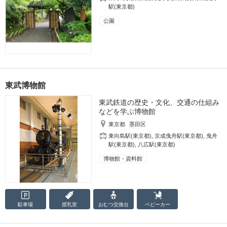
駅(東京都)
公園
東武博物館
東武鉄道の歴史・文化、交通の仕組み
などを学ぶ博物館
東京都
墨田区
東向島駅(東京都)
,
京成曳舟駅(東京都)
,
曳舟
駅(東京都)
,
八広駅(東京都)
博物館・資料館
駐車場
授乳室
おむつ
交換台
ベビーカー