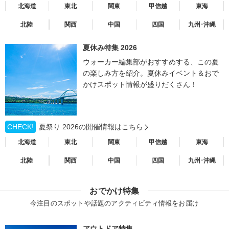
北海道
東北
関東
甲信越
東海
北陸
関西
中国
四国
九州･沖縄
夏休み特集 2026
ウォーカー編集部がおすすめする、この夏
の楽しみ方を紹介。夏休みイベント＆おで
かけスポット情報が盛りだくさん！
CHECK!
夏祭り 2026の開催情報はこちら
北海道
東北
関東
甲信越
東海
北陸
関西
中国
四国
九州･沖縄
おでかけ特集
今注目のスポットや話題のアクティビティ情報をお届け
アウトドア特集