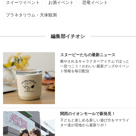
スイーツイベント
お酒イベント
恐竜イベント
プラネタリウム・天体観測
編集部イチオシ
スヌーピーたちの最新ニュース
癒やされるキャラクターアイテムでほっと
一息つこう！かわいい最新グッズやイベン
ト情報を毎日配信
関西のイオンモールで新発見！
子どもと楽しめる新しい遊び方をママライ
ター達が現地から最新リポ！