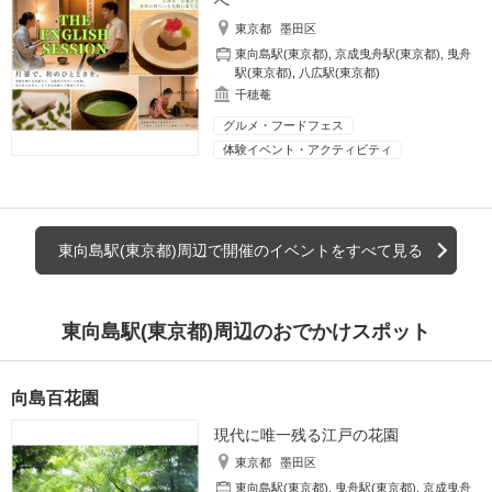
へ
東京都
墨田区
東向島駅(東京都)
,
京成曳舟駅(東京都)
,
曳舟
駅(東京都)
,
八広駅(東京都)
千穂菴
グルメ・フードフェス
体験イベント・アクティビティ
東向島駅(東京都)周辺で開催のイベントをすべて見る
東向島駅(東京都)周辺のおでかけスポット
向島百花園
現代に唯一残る江戸の花園
東京都
墨田区
東向島駅(東京都)
,
曳舟駅(東京都)
,
京成曳舟