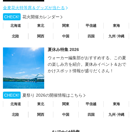
金麦花火特等席＆グッズが当たる
CHECK!
花火開催カレンダー
北海道
東北
関東
甲信越
東海
北陸
関西
中国
四国
九州･沖縄
夏休み特集 2026
ウォーカー編集部がおすすめする、この夏
の楽しみ方を紹介。夏休みイベント＆おで
かけスポット情報が盛りだくさん！
CHECK!
夏祭り 2026の開催情報はこちら
北海道
東北
関東
甲信越
東海
北陸
関西
中国
四国
九州･沖縄