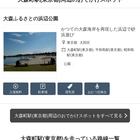
大森ふるさとの浜辺公園
かつての大森海岸を再現した浜辺で砂
浜遊び
東京都
大田区
大森町駅(東京都)
,
平和島駅(東京都)
,
昭和島
駅(東京都)
公園
入場無料
駐車場
授乳室
おむつ
交換台
大森町駅(東京都)周辺のおでかけスポットをすべて見る
大森町駅(東京都)を走っている路線一覧