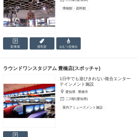
博物館・資料館
駐車場
授乳室
おむつ
交換台
ラウンドワンスタジアム 豊橋店(スポッチャ)
1日中でも遊びきれない複合エンター
テインメント施設
愛知県
豊橋市
二川駅(愛知県)
屋内アミューズメント施設