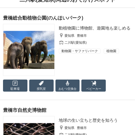
豊橋総合動植物公園(のんほいパーク)
動植物園に博物館、遊園地も楽しめる
愛知県
豊橋市
二川駅(愛知県)
動物園・サファリパーク
植物園
駐車場
授乳室
おむつ
交換台
ベビーカー
豊橋市自然史博物館
地球の生い立ちと歴史を知ろう
愛知県
豊橋市
二川駅(愛知県)