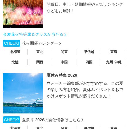
開催日、中止・延期情報や人気ランキング
などをお届け！
金麦花火特等席＆グッズが当たる
CHECK!
花火開催カレンダー
北海道
東北
関東
甲信越
東海
北陸
関西
中国
四国
九州･沖縄
夏休み特集 2026
ウォーカー編集部がおすすめする、この夏
の楽しみ方を紹介。夏休みイベント＆おで
かけスポット情報が盛りだくさん！
CHECK!
夏祭り 2026の開催情報はこちら
北海道
東北
関東
甲信越
東海