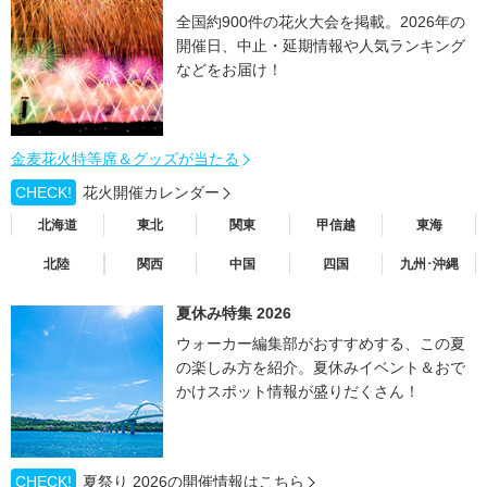
全国約900件の花火大会を掲載。2026年の
開催日、中止・延期情報や人気ランキング
などをお届け！
金麦花火特等席＆グッズが当たる
CHECK!
花火開催カレンダー
北海道
東北
関東
甲信越
東海
北陸
関西
中国
四国
九州･沖縄
夏休み特集 2026
ウォーカー編集部がおすすめする、この夏
の楽しみ方を紹介。夏休みイベント＆おで
かけスポット情報が盛りだくさん！
CHECK!
夏祭り 2026の開催情報はこちら