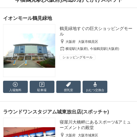
イオンモール鶴見緑地
鶴見緑地すぐの巨大ショッピングモー
ル
大阪府
大阪市鶴見区
横堤駅(大阪府)
,
今福鶴見駅(大阪府)
ショッピングモール
入場無料
駐車場
授乳室
おむつ
交換台
ラウンドワンスタジアム城東放出店(スポッチャ)
寝屋川大橋畔にあるスポーツ&アミュ
ーズメントの殿堂
大阪府
大阪市城東区