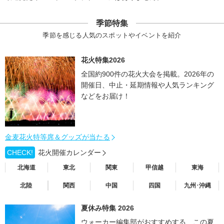
季節特集
季節を感じる人気のスポットやイベントを紹介
花火特集2026
全国約900件の花火大会を掲載。2026年の
開催日、中止・延期情報や人気ランキング
などをお届け！
金麦花火特等席＆グッズが当たる
CHECK!
花火開催カレンダー
北海道
東北
関東
甲信越
東海
北陸
関西
中国
四国
九州･沖縄
夏休み特集 2026
ウォーカー編集部がおすすめする、この夏