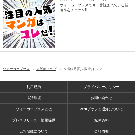
ウォーカープラスで今一番読まれている話
題作をチェック!!
ウォーカープラス
大阪府トップ
今福鶴見駅(大阪府)トップ
利用規約
プライバシーポリシー
推奨環境
お問い合わせ
ウォーカープラスとは
Webプッシュ通知について
プレスリリース・情報提供
媒体資料
広告掲載について
会社概要