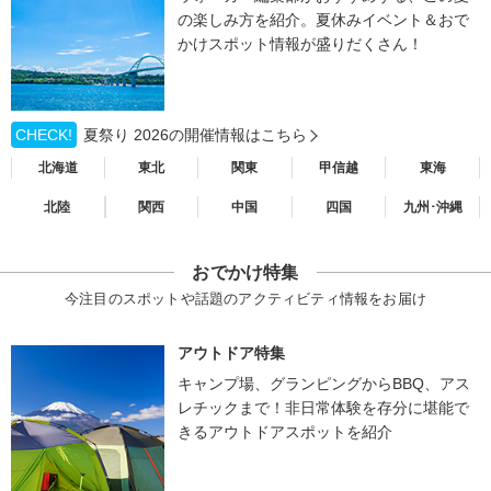
の楽しみ方を紹介。夏休みイベント＆おで
かけスポット情報が盛りだくさん！
CHECK!
夏祭り 2026の開催情報はこちら
北海道
東北
関東
甲信越
東海
北陸
関西
中国
四国
九州･沖縄
おでかけ特集
今注目のスポットや話題のアクティビティ情報をお届け
アウトドア特集
キャンプ場、グランピングからBBQ、アス
レチックまで！非日常体験を存分に堪能で
きるアウトドアスポットを紹介