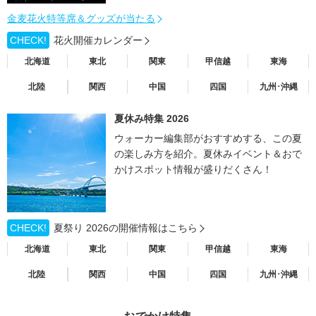
金麦花火特等席＆グッズが当たる
CHECK!
花火開催カレンダー
北海道
東北
関東
甲信越
東海
北陸
関西
中国
四国
九州･沖縄
夏休み特集 2026
ウォーカー編集部がおすすめする、この夏
の楽しみ方を紹介。夏休みイベント＆おで
かけスポット情報が盛りだくさん！
CHECK!
夏祭り 2026の開催情報はこちら
北海道
東北
関東
甲信越
東海
北陸
関西
中国
四国
九州･沖縄