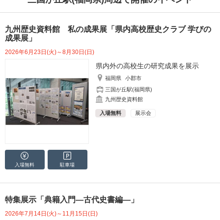
九州歴史資料館 私の成果展「県内高校歴史クラブ 学びの
成果展」
2026年6月23日(火)～8月30日(日)
県内外の高校生の研究成果を展示
福岡県
小郡市
三国が丘駅(福岡県)
九州歴史資料館
入場無料
展示会
入場無料
駐車場
特集展示「典籍入門―古代史書編―」
2026年7月14日(火)～11月15日(日)