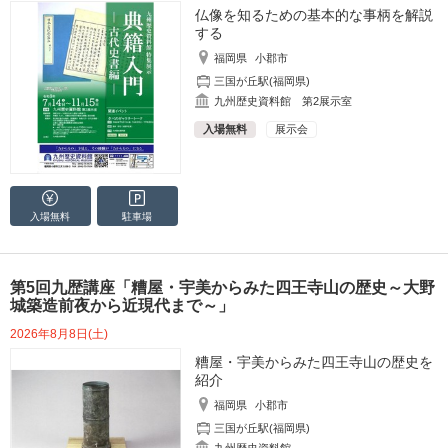
仏像を知るための基本的な事柄を解説
する
福岡県
小郡市
三国が丘駅(福岡県)
九州歴史資料館 第2展示室
入場無料
展示会
入場無料
駐車場
第5回九歴講座「糟屋・宇美からみた四王寺山の歴史～大野
城築造前夜から近現代まで～」
2026年8月8日(土)
糟屋・宇美からみた四王寺山の歴史を
紹介
福岡県
小郡市
三国が丘駅(福岡県)