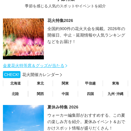
季節を感じる人気のスポットやイベントを紹介
花火特集2026
全国約900件の花火大会を掲載。2026年の
開催日、中止・延期情報や人気ランキング
などをお届け！
金麦花火特等席＆グッズが当たる
CHECK!
花火開催カレンダー
北海道
東北
関東
甲信越
東海
北陸
関西
中国
四国
九州･沖縄
夏休み特集 2026
ウォーカー編集部がおすすめする、この夏
の楽しみ方を紹介。夏休みイベント＆おで
かけスポット情報が盛りだくさん！