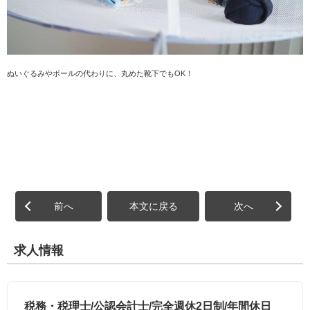
ぬいぐるみやボールの代わりに、丸めた靴下でもOK！
前へ
本文に戻る
次へ
求人情報
税務・税理士/公認会計士/完全週休2日制/年間休日