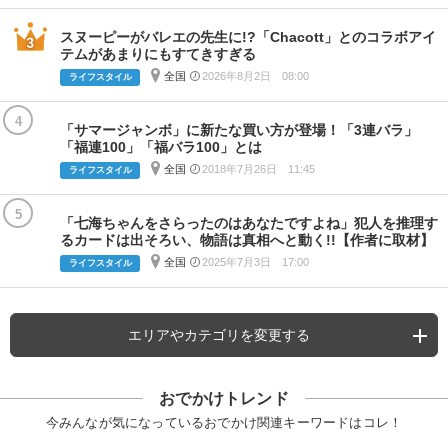
スヌーピーがバレエの先生に!?「Chacott」とのコラボアイ
テムがあまりにもすてきすぎる
全国
2026年8月2日 08:00
ライフスタイル
4
「サマージャンボ」に新たな買い方が登場！「3連バラ」
「福連100」「福バラ100」とは
全国
2018年7月26日 11:45
ライフスタイル
5
「七海ちゃんをさらったのはあなたですよね」犯人を推理す
るカードは出そろい、物語は真相へと動く!!【作者に取材】
全国
2025年7月3日 17:00
ライフスタイル
エリアやカテゴリを変更する
おでかけトレンド
今みんなが気になっているおでかけ関連キーワードはコレ！