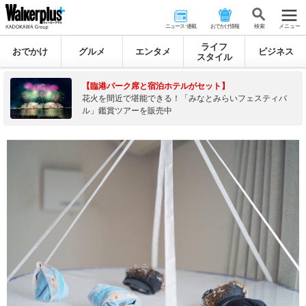
ニュース･連載
おでかけ情報
検 索
メニュー
ライフ
おでかけ
グルメ
エンタメ
ビジネス
スタイル
【臨港パーク席と宿泊ホテルがセット】
花火を間近で堪能できる！「みなとみらいフェスティバ
ル」鑑賞ツアーを販売中