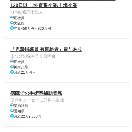
120日以上/外資系企業/上場企業
KPMG税理士法人
正社員
大阪府
年収450万円～820万円
「児童指導員 有資格者」賞与あり
まなびの森キラリ宮崎台
正社員
神奈川県
月給21万円～
病院での手術室補助業務
ワタキューセイモア株式会社
契約社員
愛知県
月給22万9,500円