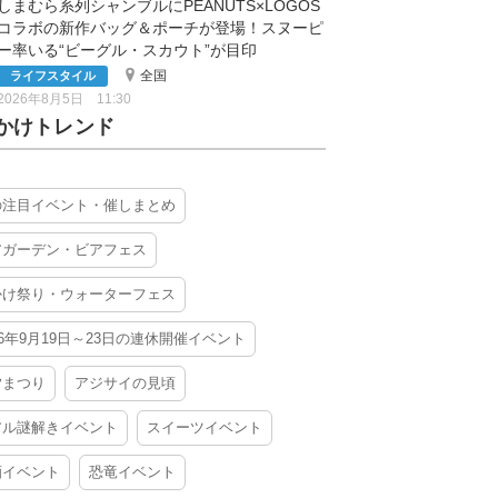
しまむら系列シャンブルにPEANUTS×LOGOS
コラボの新作バッグ＆ポーチが登場！スヌーピ
ー率いる“ビーグル・スカウト”が目印
全国
ライフスタイル
2026年8月5日 11:30
かけトレンド
の注目イベント・催しまとめ
アガーデン・ビアフェス
かけ祭り・ウォーターフェス
26年9月19日～23日の連休開催イベント
夕まつり
アジサイの見頃
アル謎解きイベント
スイーツイベント
酒イベント
恐竜イベント