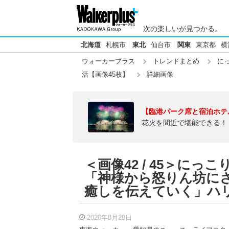
次の楽しいが見つかる。
北海道
札幌市
東北
仙台市
関東
東京都
横
ウォーカープラス
トレンドまとめ
に
活【画像45枚】
詳細画像
【臨港パーク席と宿泊ホテ
花火を間近で堪能できる！
＜画像42 / 45＞に
「神様から怒りん坊に
癒しを伝えていく」ハリ
2020年8月29日