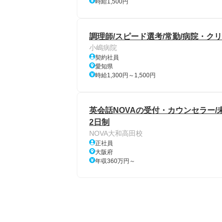
時給1,500円
調理師/スピード選考/常勤/病院・ク
小嶋病院
契約社員
愛知県
時給1,300円～1,500円
英会話NOVAの受付・カウンセラー/
2日制
NOVA大和高田校
正社員
大阪府
年収360万円～