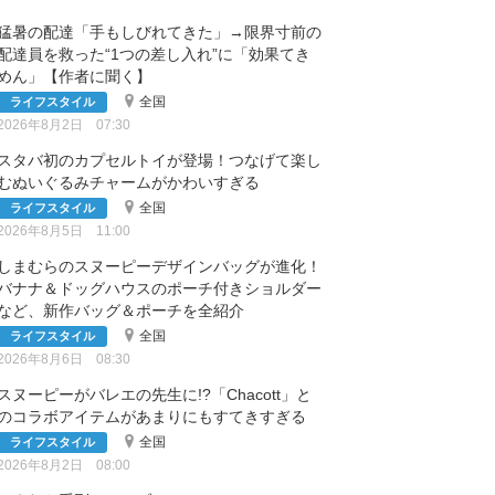
猛暑の配達「手もしびれてきた」→限界寸前の
配達員を救った“1つの差し入れ”に「効果てき
めん」【作者に聞く】
全国
ライフスタイル
2026年8月2日 07:30
スタバ初のカプセルトイが登場！つなげて楽し
むぬいぐるみチャームがかわいすぎる
全国
ライフスタイル
2026年8月5日 11:00
しまむらのスヌーピーデザインバッグが進化！
バナナ＆ドッグハウスのポーチ付きショルダー
など、新作バッグ＆ポーチを全紹介
全国
ライフスタイル
2026年8月6日 08:30
スヌーピーがバレエの先生に!?「Chacott」と
のコラボアイテムがあまりにもすてきすぎる
全国
ライフスタイル
2026年8月2日 08:00