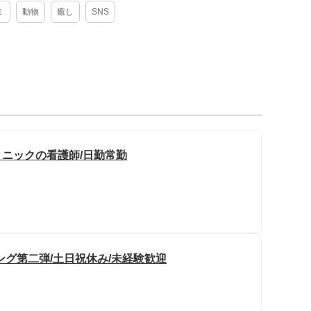
ミ
動物
癒し
SNS
リニックの看護師/日勤常勤
ング第二弾/土日祝休み/未経験歓迎