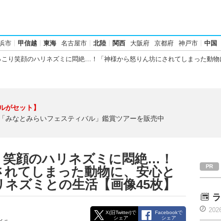
浜市
甲信越
東海
名古屋市
北陸
関西
大阪府
京都府
神戸市
中国
っこり笑顔のハリネズミに悶絶…！「神様から怒りん坊にされてしまった動物
ルがセット】
「みなとみらいフェスティバル」鑑賞ツアーを販売中
っこり笑顔のハリネズミに悶絶…！
されてしまった動物に、安心と
ネズミとの生活【画像45枚】
ラ
202
X(旧Twitter)で
Facebookで
シェア
シェア