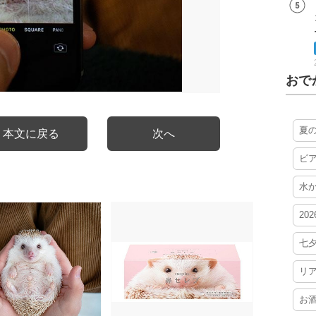
おで
夏
本文に戻る
次へ
ビ
水
20
七
リ
お