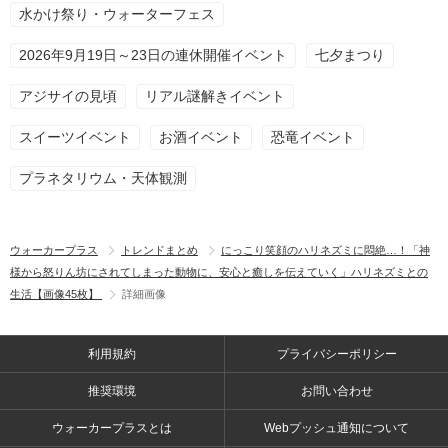
水かけ祭り・ウォーターフェス
2026年9月19日～23日の連休開催イベント
七夕まつり
アジサイの見頃
リアル謎解きイベント
スイーツイベント
お酒イベント
恐竜イベント
プラネタリウム・天体観測
ウォーカープラス
トレンドまとめ
にっこり笑顔のハリネズミに悶絶…！「神
様から怒りん坊にされてしまった動物に、安心と癒しを伝えていく」ハリネズミとの
生活【画像45枚】
詳細画像
利用規約
プライバシーポリシー
推奨環境
お問い合わせ
ウォーカープラスとは
Webプッシュ通知について