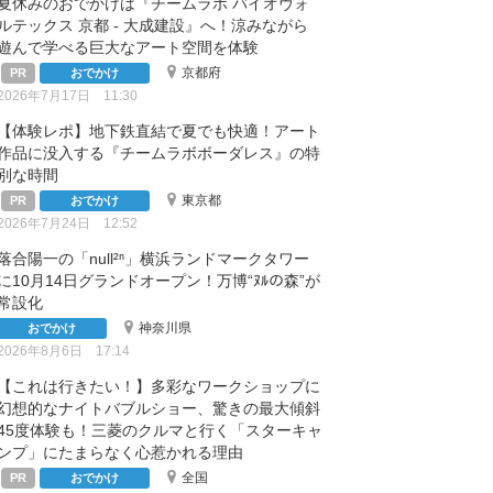
夏休みのおでかけは『チームラボ バイオヴォ
ルテックス 京都 - 大成建設』へ！涼みながら
遊んで学べる巨大なアート空間を体験
京都府
おでかけ
2026年7月17日 11:30
【体験レポ】地下鉄直結で夏でも快適！アート
作品に没入する『チームラボボーダレス』の特
別な時間
東京都
おでかけ
2026年7月24日 12:52
落合陽一の「null²ⁿ」横浜ランドマークタワー
に10月14日グランドオープン！万博“ﾇﾙの森”が
常設化
神奈川県
おでかけ
2026年8月6日 17:14
【これは行きたい！】多彩なワークショップに
幻想的なナイトバブルショー、驚きの最大傾斜
45度体験も！三菱のクルマと行く「スターキャ
ンプ」にたまらなく心惹かれる理由
全国
おでかけ