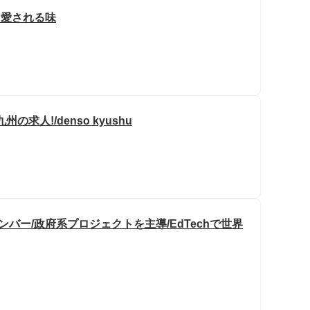
に愛される味
人!/denso kyushu
バー/政府系プロジェクトを主導/EdTechで世界