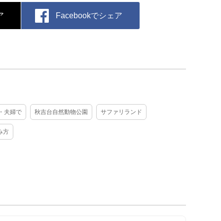
ア
Facebookでシェア
・夫婦で
秋吉台自然動物公園
サファリランド
み方