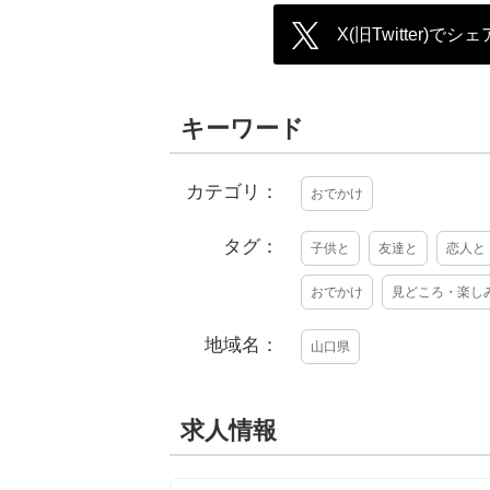
X(旧Twitter)でシェ
キーワード
カテゴリ：
おでかけ
タグ：
子供と
友達と
恋人と
おでかけ
見どころ・楽し
地域名：
山口県
求人情報