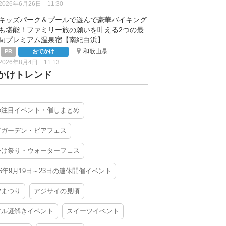
2026年6月26日 11:30
キッズパーク＆プールで遊んで豪華バイキング
も堪能！ファミリー旅の願いを叶える2つの最
旬プレミアム温泉宿【南紀白浜】
和歌山県
おでかけ
2026年8月4日 11:13
かけトレンド
の注目イベント・催しまとめ
アガーデン・ビアフェス
かけ祭り・ウォーターフェス
26年9月19日～23日の連休開催イベント
夕まつり
アジサイの見頃
アル謎解きイベント
スイーツイベント