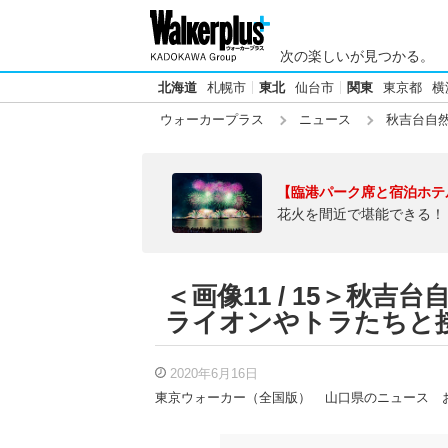
次の楽しいが見つかる。
北海道
札幌市
東北
仙台市
関東
東京都
横
ウォーカープラス
ニュース
秋吉台自
【臨港パーク席と宿泊ホテ
花火を間近で堪能できる！
＜画像11 / 15＞秋
ライオンやトラたちと
2020年6月16日
東京ウォーカー（全国版）
山口県のニュース