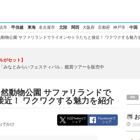
浜市
甲信越
東海
名古屋市
北陸
関西
大阪府
京都府
神戸市
中国
然動物公園 サファリランドでライオンやトラたちと接近！ ワクワクする魅力
ルがセット】
「みなとみらいフェスティバル」鑑賞ツアーを販売中
吉台自然動物公園 サファリランドで
接近！ ワクワクする魅力を紹介
お
X(旧Twitter)で
Facebookで
シェア
シェア
おでかけ
202