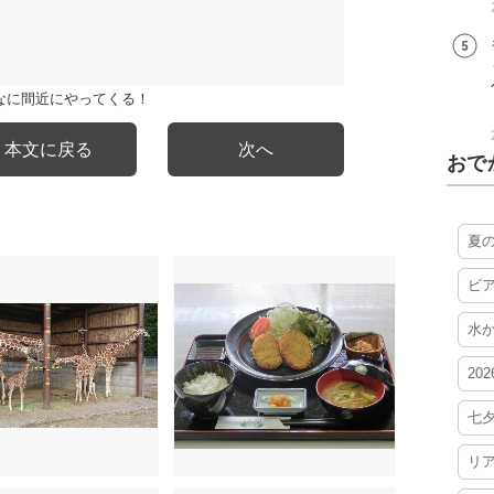
なに間近にやってくる！
本文に戻る
次へ
おで
夏
ビ
水
20
七
リ