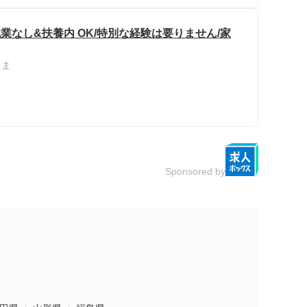
残業なし&扶養内 OK/特別な経験は要りません/家
たま
Sponsored by