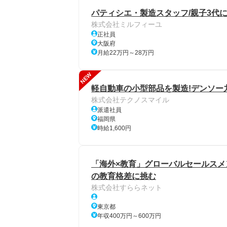
パティシエ・製造スタッフ/親子3代
株式会社ミルフィーユ
正社員
大阪府
月給22万円～28万円
NEW
軽自動車の小型部品を製造!デンソー九州の求
株式会社テクノスマイル
派遣社員
福岡県
時給1,600円
「海外×教育」グローバルセールスメン
の教育格差に挑む
株式会社すららネット
東京都
年収400万円～600万円