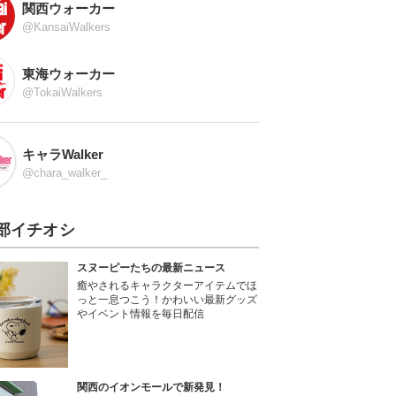
関西ウォーカー
@KansaiWalkers
東海ウォーカー
@TokaiWalkers
キャラWalker
@chara_walker_
部イチオシ
スヌーピーたちの最新ニュース
癒やされるキャラクターアイテムでほ
っと一息つこう！かわいい最新グッズ
やイベント情報を毎日配信
関西のイオンモールで新発見！