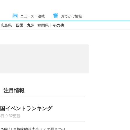
ニュース・連載
おでかけ情報
広島県
四国
九州
福岡県
その他
注目情報
国イベントランキング
8日 9:32更新
75回 江戸趣味納涼大会うえの夏まつり