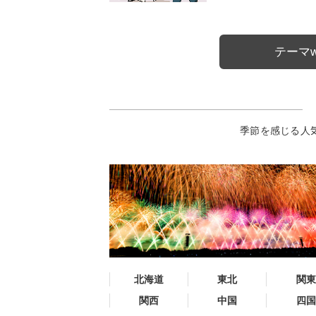
テーマw
季節を感じる人
北海道
東北
関東
関西
中国
四国