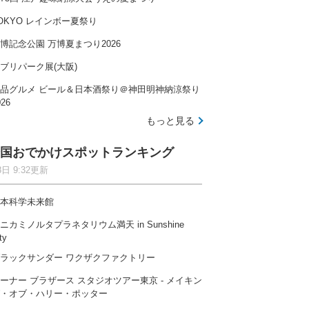
OKYO レインボー夏祭り
博記念公園 万博夏まつり2026
ブリパーク展(大阪)
品グルメ ビール＆日本酒祭り＠神田明神納涼祭り
026
もっと見る
国おでかけスポットランキング
8日 9:32更新
本科学未来館
ニカミノルタプラネタリウム満天 in Sunshine
ty
ラックサンダー ワクザクファクトリー
ーナー ブラザース スタジオツアー東京 ‐ メイキン
・オブ・ハリー・ポッター