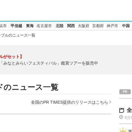
浜市
甲信越
東海
名古屋市
北陸
関西
大阪府
京都府
神戸市
中国
ブルのニュース一覧
ルがセット】
「みなとみらいフェスティバル」鑑賞ツアーを販売中
ドのニュース一覧
全国のPR TIMES提供のリリースはこちら
全
8月
第