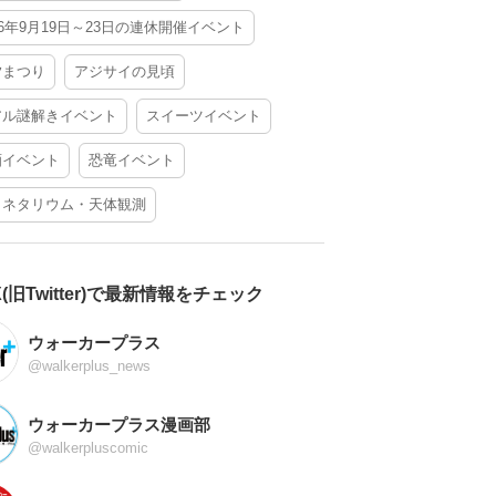
26年9月19日～23日の連休開催イベント
夕まつり
アジサイの見頃
アル謎解きイベント
スイーツイベント
酒イベント
恐竜イベント
ラネタリウム・天体観測
X(旧Twitter)で最新情報をチェック
ウォーカープラス
@walkerplus_news
ウォーカープラス漫画部
@walkerpluscomic