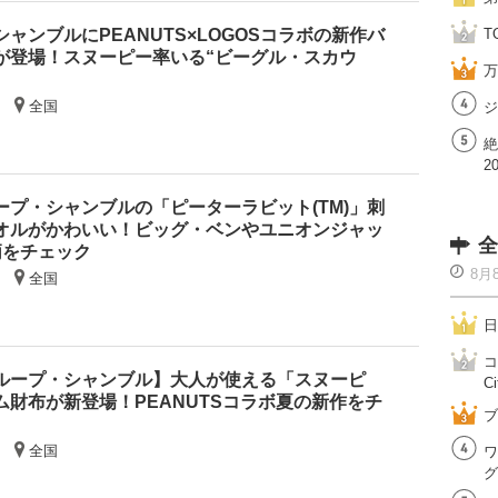
ャンブルにPEANUTS×LOGOSコラボの新作バ
T
が登場！スヌーピー率いる“ビーグル・スカウ
万
全国
ジ
絶
2
ープ・シャンブルの「ピーターラビット(TM)」刺
オルがかわいい！ビッグ・ベンやユニオンジャッ
全
柄をチェック
8月
全国
日
コ
ループ・シャンブル】大人が使える「スヌーピ
Ci
ム財布が新登場！PEANUTSコラボ夏の新作をチ
ブ
全国
ワ
グ