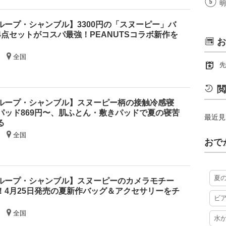
明
ループ・シャンブル】3300円の「スヌーピー」バ
点セットがコスパ最強！PEANUTSコラボ新作を
お
全国
先
閲
ループ・シャンブル】スヌーピー柄の接触冷感寝
パッド869円〜、肌ふとん・敷きパッドで夏の寝苦
最近見
る
全国
おで
夏
ループ・シャンブル】スヌーピーのカメラモチー
！4月25日発売の夏新作バッグ＆アクセサリーをチ
ビ
全国
水