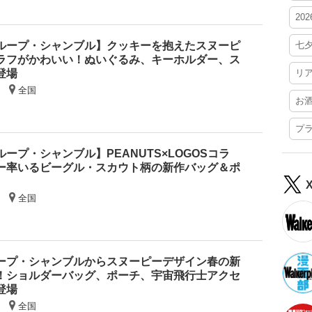
20
ループ・シャンブル】クッキーを抱えたスヌーピ
七
ラフがかわいい！ぬいぐるみ、キーホルダー、ス
登場
リ
全国
お
プ
ープ・シャンブル】PEANUTS×LOGOSコラ
ー率いるビーグル・スカウト柄の新作バッグ＆ポ
全国
ープ・シャンブルからスヌーピーデザイン春の新
！ショルダーバッグ、ポーチ、宇宙飛行士アクセ
登場
全国