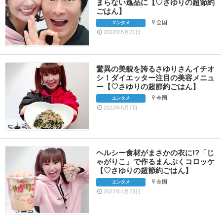
まらない逸品に【♡さゆりの超節約
ごはん】
全国
エンタメ
2022年5月21日
驚異の美貌を誇るさゆりさんイチオ
シ！ダイエッター注目の美容メニュ
ー【♡さゆりの超節約ごはん】
全国
エンタメ
2022年5月7日
ヘルシー食材がまさかの衣に!?「じ
ゃがりこ」で作るまんぷくコロッケ
【♡さゆりの超節約ごはん】
全国
エンタメ
2022年4月23日