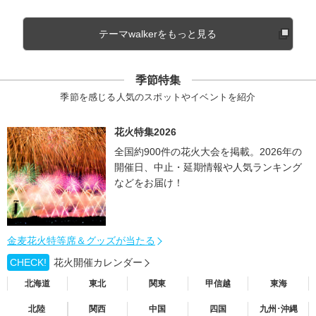
テーマwalkerをもっと見る
季節特集
季節を感じる人気のスポットやイベントを紹介
花火特集2026
全国約900件の花火大会を掲載。2026年の
開催日、中止・延期情報や人気ランキング
などをお届け！
金麦花火特等席＆グッズが当たる
CHECK!
花火開催カレンダー
北海道
東北
関東
甲信越
東海
北陸
関西
中国
四国
九州･沖縄