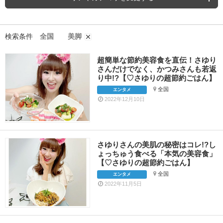
検索条件
全国
美脚
超簡単な節約美容食を直伝！さゆり
さんだけでなく、かつみさんも若返
り中!?【♡さゆりの超節約ごはん】
全国
エンタメ
2022年12月10日
さゆりさんの美肌の秘密はコレ!?し
ょっちゅう食べる「本気の美容食」
【♡さゆりの超節約ごはん】
全国
エンタメ
2022年11月5日