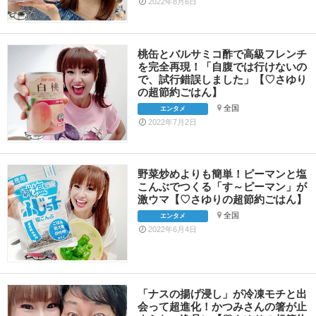
2022年8月6日
桃缶とバルサミコ酢で高級フレンチ
を完全再現！「自腹では行けないの
で、試行錯誤しました」【♡さゆり
の超節約ごはん】
全国
エンタメ
2022年7月2日
野菜炒めよりも簡単！ピーマンと塩
こんぶでつくる「す～ピーマン」が
激ウマ【♡さゆりの超節約ごはん】
全国
エンタメ
2022年6月4日
「ナスの揚げ浸し」が冷凍モチと出
会って超進化！かつみさんの箸が止