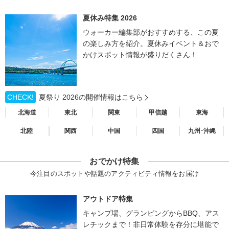
夏休み特集 2026
ウォーカー編集部がおすすめする、この夏
の楽しみ方を紹介。夏休みイベント＆おで
かけスポット情報が盛りだくさん！
CHECK!
夏祭り 2026の開催情報はこちら
北海道
東北
関東
甲信越
東海
北陸
関西
中国
四国
九州･沖縄
おでかけ特集
今注目のスポットや話題のアクティビティ情報をお届け
アウトドア特集
キャンプ場、グランピングからBBQ、アス
レチックまで！非日常体験を存分に堪能で