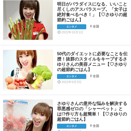
明日がパラダイスになる、いいこと
尽くしのアスパラスープ。「女子は
絶対食べるべき！」【♡さゆりの超
節約ごはん】
全国
エンタメ
2022年10月1日
50代のダイエットに必要なことを伝
授！抜群のスタイルをキープするさ
ゆりさんの美容メニュー【♡さゆり
の超節約ごはん】
全国
エンタメ
2022年9月3日
さゆりさんの意外な悩みを解決する
罪悪感ゼロの「シャーベット」と
は!?作り方も超簡単！【♡さゆりの
超節約ごはん】
全国
エンタメ