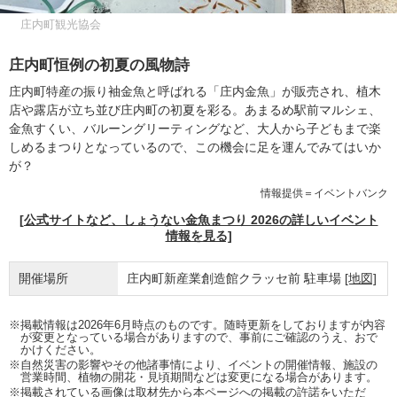
庄内町観光協会
庄内町恒例の初夏の風物詩
庄内町特産の振り袖金魚と呼ばれる「庄内金魚」が販売され、植木
店や露店が立ち並び庄内町の初夏を彩る。あまるめ駅前マルシェ、
金魚すくい、バルーングリーティングなど、大人から子どもまで楽
しめるまつりとなっているので、この機会に足を運んでみてはいか
が？
情報提供＝イベントバンク
[公式サイトなど、しょうない金魚まつり 2026の詳しいイベント
情報を見る]
開催場所
庄内町新産業創造館クラッセ前 駐車場
[地図]
※掲載情報は2026年6月時点のものです。随時更新をしておりますが内容
が変更となっている場合がありますので、事前にご確認のうえ、おで
かけください。
※自然災害の影響やその他諸事情により、イベントの開催情報、施設の
営業時間、植物の開花・見頃期間などは変更になる場合があります。
※掲載されている画像は取材先から本ページへの掲載の許諾をいただ