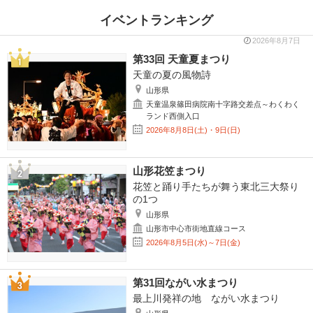
イベントランキング
2026年8月7日
第33回 天童夏まつり
天童の夏の風物詩
山形県
天童温泉篠田病院南十字路交差点～わくわく
ランド西側入口
2026年8月8日(土)・9日(日)
山形花笠まつり
花笠と踊り手たちが舞う東北三大祭り
の1つ
山形県
山形市中心市街地直線コース
2026年8月5日(水)～7日(金)
第31回ながい水まつり
最上川発祥の地 ながい水まつり