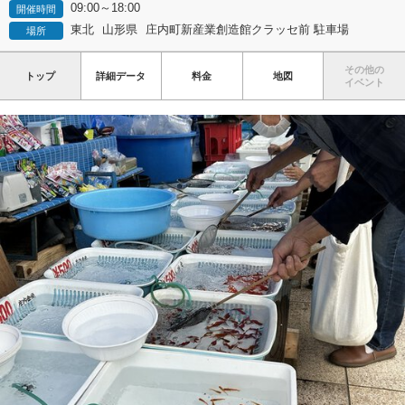
09:00～18:00
開催時間
東北
山形県
庄内町新産業創造館クラッセ前 駐車場
場所
その他の
トップ
詳細データ
料金
地図
イベント