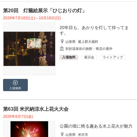
第20回 灯籠絵展示「ひじおりの灯」
2026年7月18日(土)～10月18日(日)
20年目も、あかりを灯して待ってま
す。
山形県
最上郡大蔵村
肘折温泉街の旅館・商店の屋外
入場無料
展示会
ライトアップ
入場無料
第63回 米沢納涼水上花火大会
2026年8月7日(金)
公園の堀に映る趣ある水上花火が魅力
山形県
米沢市