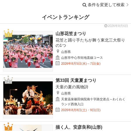
条件を変更して検索
イベントランキング
2026年8月6日
山形花笠まつり
花笠と踊り手たちが舞う東北三大祭り
の1つ
山形県
山形市中心市街地直線コース
2026年8月5日(水)～7日(金)
第33回 天童夏まつり
天童の夏の風物詩
山形県
天童温泉篠田病院南十字路交差点～わくわく
ランド西側入口
2026年8月8日(土)・9日(日)
描く人、安彦良和(山形)