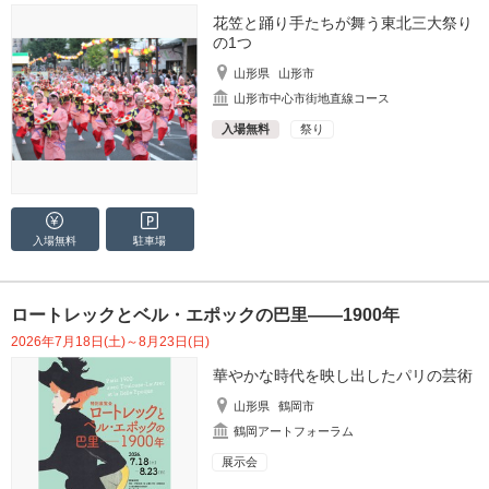
花笠と踊り手たちが舞う東北三大祭り
の1つ
山形県
山形市
山形市中心市街地直線コース
入場無料
祭り
入場無料
駐車場
ロートレックとベル・エポックの巴里――1900年
2026年7月18日(土)～8月23日(日)
華やかな時代を映し出したパリの芸術
山形県
鶴岡市
鶴岡アートフォーラム
展示会