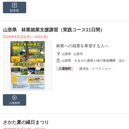
駐車場
山形県 林業就業支援講習（実践コース11日間）
2026年8月3日(月)～24日(月)
林業への就業を希望する人へ
山形県
山形市
山形県 やまがた森林と緑の推進機構 ほか
入場無料
講演会・トークショー
入場無料
さかた夏の縁日まつり