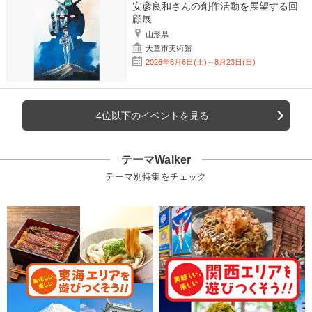
安彦良和さんの創作活動を展望する回
顧展
山形県
天童市美術館
2026年6月6日(土)～8月23日(日)
4位以下のイベントを見る
テーマWalker
テーマ別特集をチェック