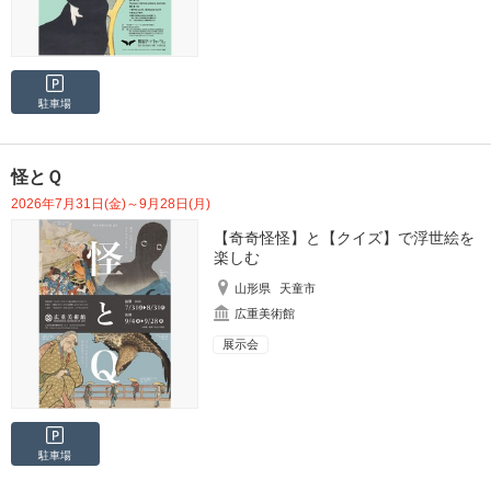
駐車場
怪とＱ
2026年7月31日(金)～9月28日(月)
【奇奇怪怪】と【クイズ】で浮世絵を
楽しむ
山形県
天童市
広重美術館
展示会
駐車場