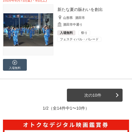
2026年8月7日(金)・8日(土)
新たな夏の賑わいを創出
山形県
酒田市
酒田市中通り
入場無料
祭り
フェスティバル・パレード
入場無料
次の10件
1/2
（全14件中1〜10件）