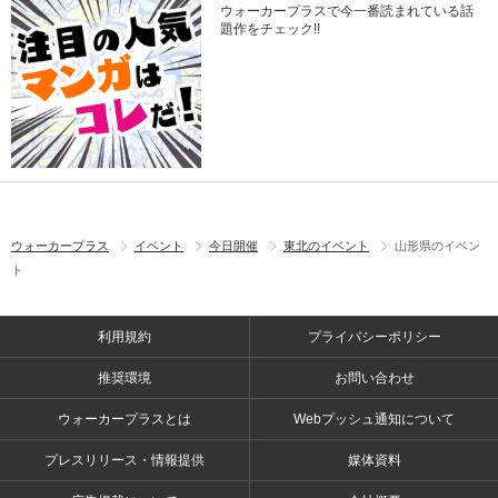
ウォーカープラスで今一番読まれている話
題作をチェック!!
ウォーカープラス
イベント
今日開催
東北のイベント
山形県のイベン
ト
利用規約
プライバシーポリシー
推奨環境
お問い合わせ
ウォーカープラスとは
Webプッシュ通知について
プレスリリース・情報提供
媒体資料