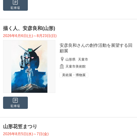
駐車場
描く人、安彦良和(山形)
2026年6月6日(土)～8月23日(日)
安彦良和さんの創作活動を展望する回
顧展
山形県
天童市
天童市美術館
美術展・博物展
駐車場
山形花笠まつり
2026年8月5日(水)～7日(金)