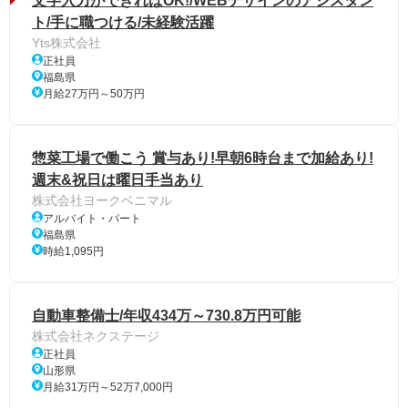
文字入力ができればOK!/WEBデザインのアシスタン
ト/手に職つける/未経験活躍
Yts株式会社
正社員
福島県
月給27万円～50万円
惣菜工場で働こう 賞与あり!早朝6時台まで加給あり!
週末&祝日は曜日手当あり
株式会社ヨークベニマル
アルバイト・パート
福島県
時給1,095円
自動車整備士/年収434万～730.8万円可能
株式会社ネクステージ
正社員
山形県
月給31万円～52万7,000円