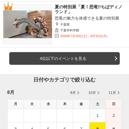
夏の特別展「夏！恐竜!!ちばディノ
ランド」
恐竜の魅力を体感できる夏の特別展
千葉県
千葉市科学館
2026年7月18日(土)～8月31日(月)
4位以下のイベントを見る
日付やカテゴリで絞り込む
8月
9月
10月
11月
月
火
水
木
金
土
日
1
2
3
4
5
6
7
8
9