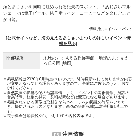
海とあじさいを同時に眺められる絶景のスポット。「あじさいマル
シェ」では銚子ビール、銚子産ワイン、コーヒーなどを楽しむこと
が可能。
情報提供＝イベントバンク
[公式サイトなど、海の見えるあじさいまつりの詳しいイベント情
報を見る]
開催場所
地球の丸く見える丘展望館 地球の丸く見え
る丘公園
[地図]
※掲載情報は2026年6月時点のものです。随時更新をしておりますが内容
が変更となっている場合がありますので、事前にご確認のうえ、おで
かけください。
※自然災害の影響やその他諸事情により、イベントの開催情報、施設の
営業時間、植物の開花・見頃期間などは変更になる場合があります。
※掲載されている画像は取材先から本ページへの掲載の許諾をいただ
き、提供されたものとなります。画像の無断転載(二次使用)は禁止で
す。
※表示料金は消費税8％ないし10％の内税表示です。
注目情報