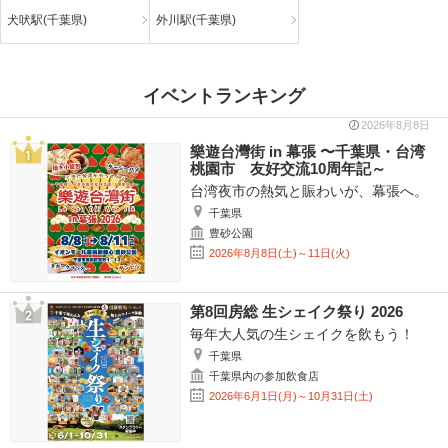
犬吠駅(千葉県)
外川駅(千葉県)
イベントランキング
2026年8月8日
樂遊台灣街 in 幕張 〜千葉県・台湾
桃園市 友好交流10周年記～
台湾夜市の熱気と賑わいが、幕張へ。
千葉県
豊砂公園
2026年8月8日(土)～11日(火)
第8回房総 生シェイク祭り 2026
毎年大人気の生シェイクを飲もう！
千葉県
千葉県内の参加飲食店
2026年6月1日(月)～10月31日(土)