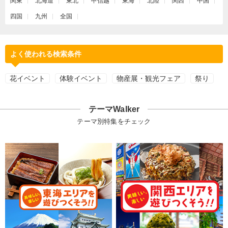
関東
北海道
東北
甲信越
東海
北陸
関西
中国
四国
九州
全国
よく使われる検索条件
花イベント
体験イベント
物産展・観光フェア
祭り
テーマWalker
テーマ別特集をチェック