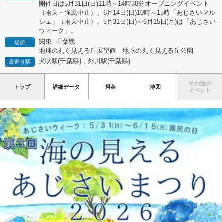
開催日は5月31日(日)11時～14時30分オープニングイベント
（雨天・強風中止）、6月14日(日)10時～15時「あじさいマル
シェ」（雨天中止）。5月31日(日)～6月15日(月)は「あじさい
ウィーク」。
関東
千葉県
場所
地球の丸く見える丘展望館 地球の丸く見える丘公園
犬吠駅(千葉県)
,
外川駅(千葉県)
最寄り駅
その他の
トップ
詳細データ
料金
地図
イベント