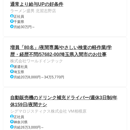
通常より給与UPの好条件
ラーメン盛男 北習志野店
正社員
千葉県
月給30万円～
増員「80名」/夜間専属/やさしい検査の軽作業/学
歴・経歴不問/57682-00/埼玉県入間市のお仕事
株式会社ワールドインテック
派遣社員
埼玉県
月給20万8,000円～34万5,770円
自動販売機のドリンク補充ドライバー/週休3日制/年
休159日/夜間ナシ
シグマロジスティクス株式会社 VM相模原
正社員
神奈川県
月給26万3,000円～