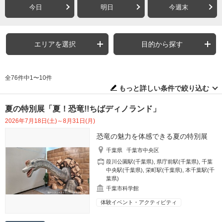
今日
明日
今週末
エリアを選択
目的から探す
全76件中1〜10件
もっと詳しい条件で絞り込む
夏の特別展「夏！恐竜!!ちばディノランド」
2026年7月18日(土)～8月31日(月)
恐竜の魅力を体感できる夏の特別展
千葉県
千葉市中央区
葭川公園駅(千葉県)
,
県庁前駅(千葉県)
,
千葉
中央駅(千葉県)
,
栄町駅(千葉県)
,
本千葉駅(千
葉県)
千葉市科学館
体験イベント・アクティビティ