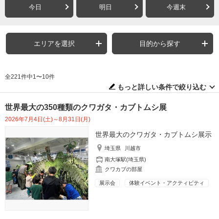
今日
明日
今週末
エリアを選択
目的から探す
全221件中1〜10件
もっと詳しい条件で絞り込む
世界最大の350種類のクワガタ・カブトムシ展
2026年7月4日(土)～8月31日(月)
世界最大のクワガタ・カブトムシ展示
埼玉県
川越市
南大塚駅(埼玉県)
クワカブの部屋
展示会
体験イベント・アクティビティ