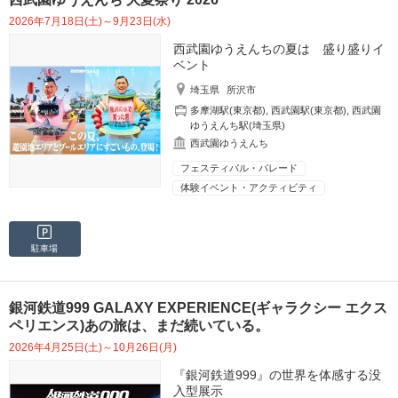
2026年7月18日(土)～9月23日(水)
西武園ゆうえんちの夏は 盛り盛りイ
ベント
埼玉県
所沢市
多摩湖駅(東京都)
,
西武園駅(東京都)
,
西武園
ゆうえんち駅(埼玉県)
西武園ゆうえんち
フェスティバル・パレード
体験イベント・アクティビティ
駐車場
銀河鉄道999 GALAXY EXPERIENCE(ギャラクシー エクス
ペリエンス)あの旅は、まだ続いている。
2026年4月25日(土)～10月26日(月)
『銀河鉄道999』の世界を体感する没
入型展示