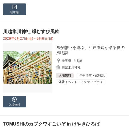
駐車場
川越氷川神社 縁むすび風鈴
2026年6月27日(土)～9月6日(日)
風が想いを運ぶ、江戸風鈴が彩る夏の
風物詩
埼玉県
川越市
川越氷川神社
入場無料
年中行事・歳時記
体験イベント・アクティビティ
入場無料
TOMUSHIのカブクワすごいぞ in けやきひろば