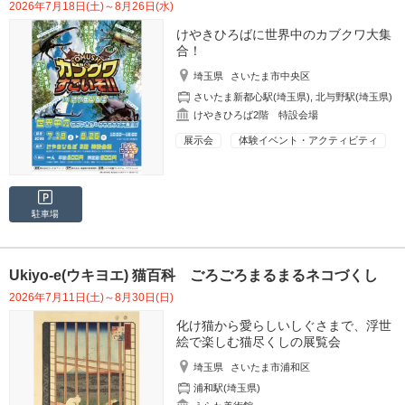
2026年7月18日(土)～8月26日(水)
けやきひろばに世界中のカブクワ大集
合！
埼玉県
さいたま市中央区
さいたま新都心駅(埼玉県)
,
北与野駅(埼玉県)
けやきひろば2階 特設会場
展示会
体験イベント・アクティビティ
駐車場
Ukiyo-e(ウキヨエ) 猫百科 ごろごろまるまるネコづくし
2026年7月11日(土)～8月30日(日)
化け猫から愛らしいしぐさまで、浮世
絵で楽しむ猫尽くしの展覧会
埼玉県
さいたま市浦和区
浦和駅(埼玉県)