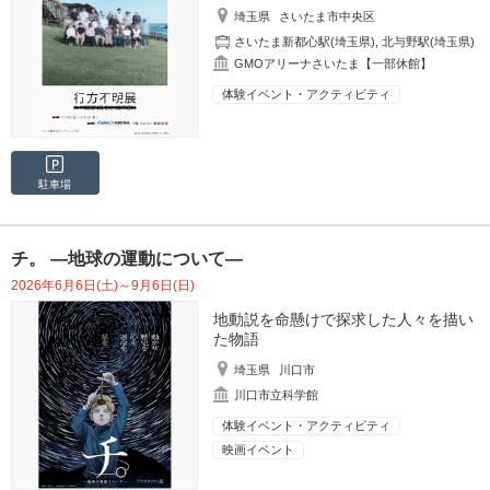
埼玉県
さいたま市中央区
さいたま新都心駅(埼玉県)
,
北与野駅(埼玉県)
GMOアリーナさいたま【一部休館】
体験イベント・アクティビティ
駐車場
チ。 ―地球の運動について―
2026年6月6日(土)～9月6日(日)
地動説を命懸けで探求した人々を描い
た物語
埼玉県
川口市
川口市立科学館
体験イベント・アクティビティ
映画イベント