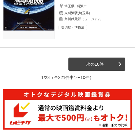
埼玉県
所沢市
東所沢駅(埼玉県)
角川武蔵野ミュージアム
美術展・博物展
次の10件
1/23
（全221件中1〜10件）