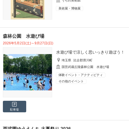
うらわ美術館
美術展・博物展
森林公園 水遊び場
2026年5月2日(土)～9月27日(日)
水遊び場で涼しく思いっきり遊ぼう！
埼玉県
比企郡滑川町
国営武蔵丘陵森林公園 水遊び場
体験イベント・アクティビティ
その他のイベント
駐車場
西武園ゆうえんち 大夏祭り 2026