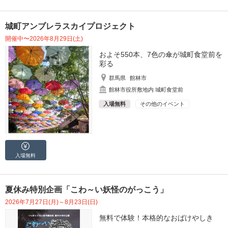
城町アンブレラスカイプロジェクト
開催中〜2026年8月29日(土)
およそ550本、7色の傘が城町食堂前を
彩る
群馬県
館林市
館林市役所敷地内 城町食堂前
入場無料
その他のイベント
入場無料
夏休み特別企画「こわ～い妖怪のがっこう」
2026年7月27日(月)～8月23日(日)
無料で体験！本格的なおばけやしき