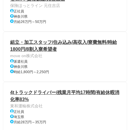
保険ほっとライン 元住吉店
正社員
神奈川県
月給26万円～50万円
組立・加工スタッフ/住み込み/高収入/寮費無料/時給
1800円/8割入寮希望者
move on株式会社
派遣社員
神奈川県
時給1,800円～2,250円
4tトラックドライバー/残業月平均17時間/有給休暇消
化率83%
東和運輸株式会社
正社員
埼玉県
月給28万円～35万円