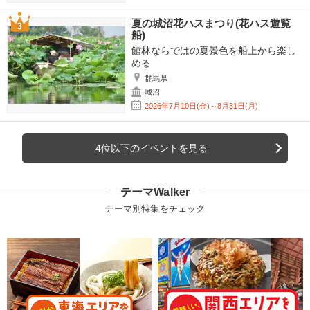
夏の城沼花ハスまつり(花ハス遊覧
船)
館林ならではの夏景色を船上から楽し
める
群馬県
城沼
2026年7月10日(金)～8月31日(月)
4位以下のイベントを見る
テーマWalker
テーマ別特集をチェック