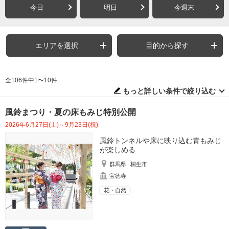
今日
明日
今週末
エリアを選択
目的から探す
全106件中1〜10件
もっと詳しい条件で絞り込む
風鈴まつり・夏の床もみじ特別公開
2026年6月27日(土)～9月23日(祝)
風鈴トンネルや床に映り込む青もみじ
が楽しめる
群馬県
桐生市
宝徳寺
花・自然