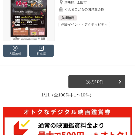
群馬県
太田市
ぐんまこどもの国児童会館
入場無料
体験イベント・アクティビティ
入場無料
駐車場
次の10件
1/11
（全106件中1〜10件）