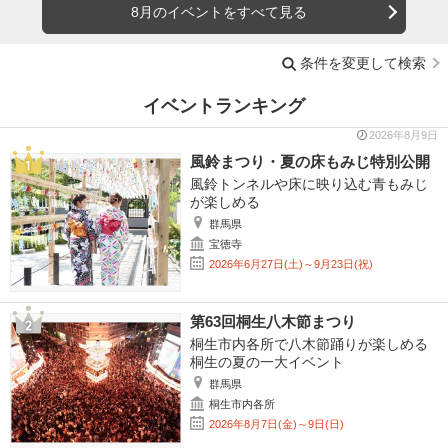
8月のイベントをすべて見る
条件を変更して検索
イベントランキング
2026年8月9日
風鈴まつり・夏の床もみじ特別公開
風鈴トンネルや床に映り込む青もみじ
が楽しめる
群馬県
宝徳寺
2026年6月27日(土)～9月23日(祝)
第63回桐生八木節まつり
桐生市内各所で八木節踊りが楽しめる
桐生の夏の一大イベント
群馬県
桐生市内各所
2026年8月7日(金)～9日(日)