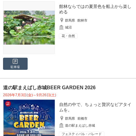
館林ならではの夏景色を船上から楽し
める
群馬県
館林市
城沼
花・自然
駐車場
道の駅まえばし赤城BEER GARDEN 2026
2026年7月3日(金)～9月26日(土)
自然の中で、ちょっと贅沢なビアタイ
ムを。
群馬県
前橋市
道の駅まえばし赤城
フェスティバル・パレード