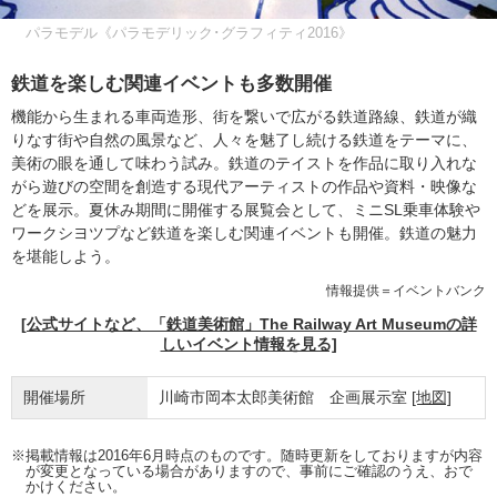
パラモデル《パラモデリック･グラフィティ2016》
鉄道を楽しむ関連イベントも多数開催
機能から生まれる車両造形、街を繋いで広がる鉄道路線、鉄道が織
りなす街や自然の風景など、人々を魅了し続ける鉄道をテーマに、
美術の眼を通して味わう試み。鉄道のテイストを作品に取り入れな
がら遊びの空間を創造する現代アーティストの作品や資料・映像な
どを展示。夏休み期間に開催する展覧会として、ミニSL乗車体験や
ワークシヨツプなど鉄道を楽しむ関連イベントも開催。鉄道の魅力
を堪能しよう。
情報提供＝イベントバンク
[公式サイトなど、「鉄道美術館」The Railway Art Museumの詳
しいイベント情報を見る]
開催場所
川崎市岡本太郎美術館 企画展示室
[地図]
※掲載情報は2016年6月時点のものです。随時更新をしておりますが内容
が変更となっている場合がありますので、事前にご確認のうえ、おで
かけください。