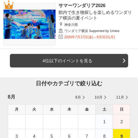
サマーワンダリア2026
館内で生き物探しを楽しめるワンダリ
ア横浜の夏イベント
神奈川県
ワンダリア横浜 Supported by Umios
2026年7月17日(金)～8月31日(月)
4位以下のイベントを見る
日付やカテゴリで絞り込む
8月
9月
10月
11月
月
火
水
木
金
土
日
1
2
3
4
5
6
7
8
9