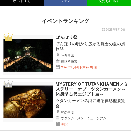
ポストする
シェア
友だちに送る
イベントランキング
2026年8月9日
ぼんぼり祭
ぼんぼりの明かり広がる鎌倉の夏の風
物詩
神奈川県
鶴岡八幡宮
2026年8月6日(木)～9日(日)
MYSTERY OF TUTANKHAMEN／ミ
ステリー・オブ・ツタンカーメン～
体感型古代エジプト展～
ツタンカーメンの謎に迫る体感型展覧
会
神奈川県
ツタンカーメン・ミュージアム
常設