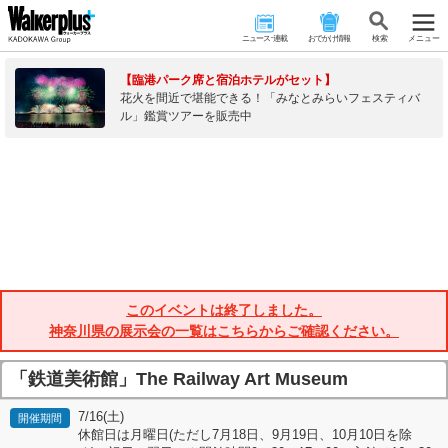
ニュース･連載
おでかけ情報
検 索
メニュー
【臨港パーク席と宿泊ホテルがセット】
花火を間近で堪能できる！「みなとみらいフェスティバ
ル」鑑賞ツアーを販売中
このイベントは終了しました。
神奈川県の展示会の一覧はこちらからご確認ください。
「鉄道美術館」The Railway Art Museum
7/16(土)
開催期間
休館日は月曜日(ただし7月18日、9月19日、10月10日を除