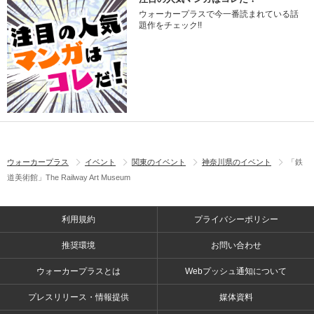
ウォーカープラスで今一番読まれている話
題作をチェック!!
ウォーカープラス
イベント
関東のイベント
神奈川県のイベント
「鉄
道美術館」The Railway Art Museum
利用規約
プライバシーポリシー
推奨環境
お問い合わせ
ウォーカープラスとは
Webプッシュ通知について
プレスリリース・情報提供
媒体資料