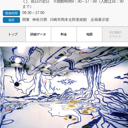
く)、祝日の翌日 ※開館時間9：30～17：00（入館は16：30
まで）
09:30～17:00
開催時間
関東
神奈川県
川崎市岡本太郎美術館 企画展示室
場所
その他の
トップ
詳細データ
料金
地図
イベント