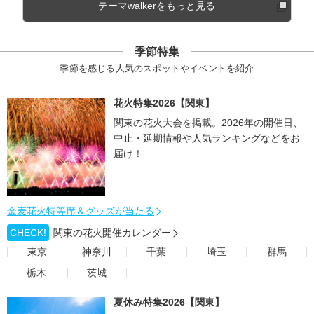
テーマwalkerをもっと見る
季節特集
季節を感じる人気のスポットやイベントを紹介
花火特集2026【関東】
関東の花火大会を掲載。2026年の開催日、
中止・延期情報や人気ランキングなどをお
届け！
金麦花火特等席＆グッズが当たる
CHECK!
関東の花火開催カレンダー
東京
神奈川
千葉
埼玉
群馬
栃木
茨城
夏休み特集2026【関東】