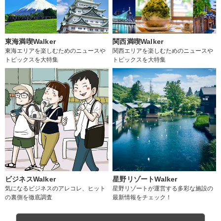
東海満喫Walker
関西満喫Walker
東海エリアを楽しむためのニュースや
関西エリアを楽しむためのニュースや
トピックスを大特集
トピックスを大特集
ビジネスWalker
星野リゾートWalker
気になるビジネスのアレコレ、ヒット
星野リゾートが運営する多彩な施設の
の裏側を徹底調査
最新情報をチェック！