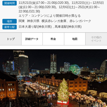
11月21日(金)17:00～21:00(LO20:30)。11月22日(土)～12月5日
開催時間
(金)11:00～21:00(LO20:30)。12月6日(土)～25日(木)11:00～
22:00(LO21:30)
エリア・コンテンツにより開催日時が異なる
関東
神奈川県
横浜赤レンガ倉庫、赤レンガパーク
場所
日本大通り駅(神奈川県)
,
馬車道駅(神奈川県)
最寄り駅
その他の
トップ
詳細データ
料金
地図
イベント