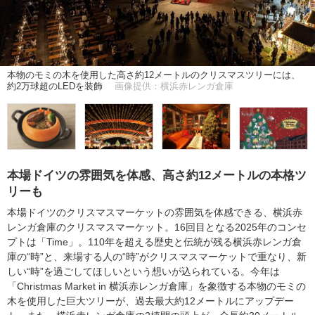
本物のモミの木を使用した高さ約12メートルのクリスマスツリーには、
約2万球超のLEDを装飾
画像提供：横浜赤レンガ倉庫
本場ドイツの雰囲気を体感、高さ約12メートルの本格ツ
リーも
本場ドイツのクリスマスマーケットの雰囲気を体感できる、横浜赤
レンガ倉庫のクリスマスマーケット。16回目となる2025年のコンセ
プトは「Time」。110年を超える歴史と伝統が残る横浜赤レンガ倉
庫の“時”と、来場する人の“時”がクリスマスマーケットで重なり、新
しい“時”を過ごしてほしいという想いが込られている。今年は
「Christmas Market in 横浜赤レンガ倉庫」を象徴する本物のモミの
木を使用した巨大ツリーが、過去最大約12メートルにアップデー