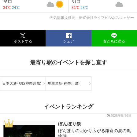
今日
明日
34℃
24℃
31℃
23℃
天気情報提供元：株式会社ライフビジネスウェザー
ポストする
シェア
友だちに送る
最寄り駅のイベントを探し直す
日本大通り駅(神奈川県)
馬車道駅(神奈川県)
イベントランキング
2026年8月9日
ぼんぼり祭
ぼんぼりの明かり広がる鎌倉の夏の風
物詩