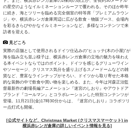
ト。また、横浜赤レンガ倉庫の2棟間の頭上が、全長約30メートル
の星空のようなイルミネーションルーフで覆われる。そのほか昨年
に続き、海とツリーを臨める完全個室の特等席「プレミアムラウン
ジ」や、横浜赤レンガ倉庫周辺に広がる飲食・物販ブース、会場内
を彩るきらびやかなイルミネーションなど、多様なコンテンツで来
訪者を迎える。
見どころ
実際の店舗として使用されるドイツ仕込みの“ヒュッテ(木の小屋)”が
海を臨み立ち並ぶ様子は、横浜赤レンガ倉庫の立地の魅力を味わえ
る本イベントならではのポイント。ドイツを感じるグリューワイン
やソーセージ、クリスマス気分を盛り上げるスノードームなどの雑
貨など、豊富なラインナップがそろい、ドイツから取り寄せた本格
的な装飾の中で飲食や買い物を楽しめる。また、今年は河森正治監
督最新作の劇場長編アニメーション『迷宮のしおり』やアウトドア
ブランド『コールマン』とコラボレーションした特別コンテンツが
登場。11月21日(金)17時30分からは、『迷宮のしおり』コラボツリ
ー点灯式も開催。
[公式サイトなど、Christmas Market (クリスマスマーケット) in
横浜赤レンガ倉庫の詳しいイベント情報を見る]