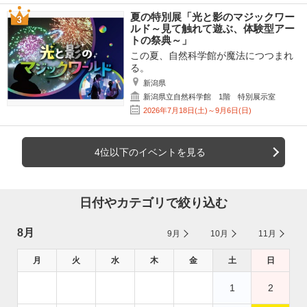
夏の特別展「光と影のマジックワー
ルド～見て触れて遊ぶ、体験型アー
トの祭典～」
この夏、自然科学館が魔法につつまれ
る。
新潟県
新潟県立自然科学館 1階 特別展示室
2026年7月18日(土)～9月6日(日)
4位以下のイベントを見る
日付やカテゴリで絞り込む
8月
9月
10月
11月
月
火
水
木
金
土
日
1
2