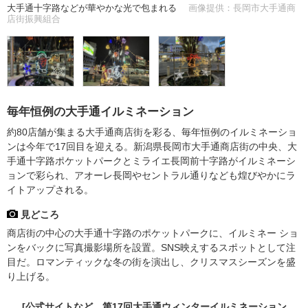
大手通十字路などが華やかな光で包まれる
画像提供：長岡市大手通商
店街振興組合
毎年恒例の大手通イルミネーション
約80店舗が集まる大手通商店街を彩る、毎年恒例のイルミネーショ
ンは今年で17回目を迎える。新潟県長岡市大手通商店街の中央、大
手通十字路ポケットパークとミライエ長岡前十字路がイルミネーシ
ョンで彩られ、アオーレ長岡やセントラル通りなども煌びやかにラ
イトアップされる。
見どころ
商店街の中心の大手通十字路のポケットパークに、イルミネー ショ
ンをバックに写真撮影場所を設置。SNS映えするスポットとして注
目だ。ロマンティックな冬の街を演出し、クリスマスシーズンを盛
り上げる。
[公式サイトなど、第17回大手通ウィンターイルミネーション