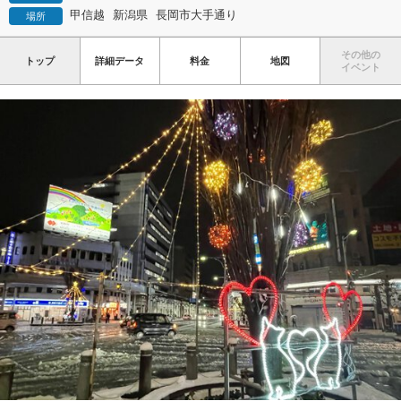
甲信越
新潟県
長岡市大手通り
場所
その他の
トップ
詳細データ
料金
地図
イベント