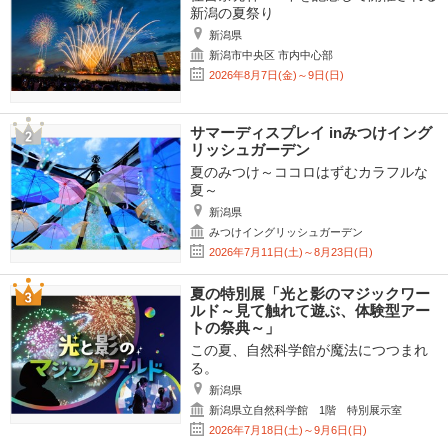
新潟の夏祭り
新潟県
新潟市中央区 市内中心部
2026年8月7日(金)～9日(日)
サマーディスプレイ inみつけイング
リッシュガーデン
夏のみつけ～ココロはずむカラフルな
夏～
新潟県
みつけイングリッシュガーデン
2026年7月11日(土)～8月23日(日)
夏の特別展「光と影のマジックワー
ルド～見て触れて遊ぶ、体験型アー
トの祭典～」
この夏、自然科学館が魔法につつまれ
る。
新潟県
新潟県立自然科学館 1階 特別展示室
2026年7月18日(土)～9月6日(日)