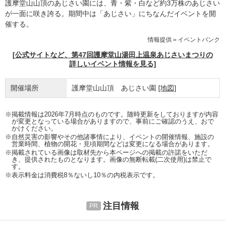
護摩堂山山頂のあじさい園には、青・紫・白など約3万株のあじさい
が一面に咲き誇る。期間中は「あじさい」にちなんだイベントを開
催する。
情報提供＝イベントバンク
[公式サイトなど、第47回護摩堂山湯田上温泉あじさいまつりの
詳しいイベント情報を見る]
開催場所
護摩堂山山頂 あじさい園
[地図]
※掲載情報は2026年7月時点のものです。随時更新をしておりますが内容
が変更となっている場合がありますので、事前にご確認のうえ、おで
かけください。
※自然災害の影響やその他諸事情により、イベントの開催情報、施設の
営業時間、植物の開花・見頃期間などは変更になる場合があります。
※掲載されている画像は取材先から本ページへの掲載の許諾をいただ
き、提供されたものとなります。画像の無断転載(二次使用)は禁止で
す。
※表示料金は消費税8％ないし10％の内税表示です。
注目情報