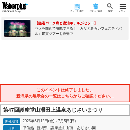
ニュース･連載
おでかけ情報
検 索
メニュー
【臨港パーク席と宿泊ホテルがセット】
花火を間近で堪能できる！「みなとみらいフェスティバ
ル」鑑賞ツアーを販売中
このイベントは終了しました。
新潟県の展示会の一覧はこちらからご確認ください。
第47回護摩堂山湯田上温泉あじさいまつり
2026年6月12日(金)～7月5日(日)
開催期間
甲信越
新潟県
護摩堂山山頂 あじさい園
場所