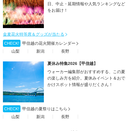
日、中止・延期情報や人気ランキングなど
をお届け！
金麦花火特等席＆グッズが当たる
CHECK!
甲信越の花火開催カレンダー
山梨
新潟
長野
夏休み特集2026【甲信越】
ウォーカー編集部がおすすめする、この夏
の楽しみ方を紹介。夏休みイベント＆おで
かけスポット情報が盛りだくさん！
CHECK!
甲信越の夏祭りはこちら
山梨
新潟
長野