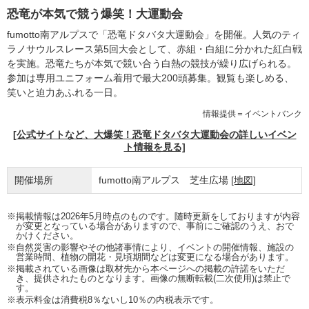
恐竜が本気で競う爆笑！大運動会
fumotto南アルプスで「恐竜ドタバタ大運動会」を開催。人気のティ
ラノサウルスレース第5回大会として、赤組・白組に分かれた紅白戦
を実施。恐竜たちが本気で競い合う白熱の競技が繰り広げられる。
参加は専用ユニフォーム着用で最大200頭募集。観覧も楽しめる、
笑いと迫力あふれる一日。
情報提供＝イベントバンク
[公式サイトなど、大爆笑！恐竜ドタバタ大運動会の詳しいイベン
ト情報を見る]
開催場所
fumotto南アルプス 芝生広場
[地図]
※掲載情報は2026年5月時点のものです。随時更新をしておりますが内容
が変更となっている場合がありますので、事前にご確認のうえ、おで
かけください。
※自然災害の影響やその他諸事情により、イベントの開催情報、施設の
営業時間、植物の開花・見頃期間などは変更になる場合があります。
※掲載されている画像は取材先から本ページへの掲載の許諾をいただ
き、提供されたものとなります。画像の無断転載(二次使用)は禁止で
す。
※表示料金は消費税8％ないし10％の内税表示です。