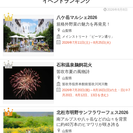
イベントランキング
2026年8月8日
八ケ岳マルシェ2026
規格外野菜の魅力を再発見！
山梨県
メインストリート「ピーマン通り」
2026年7月11日(土)～8月25日(火)
石和温泉鵜飼花火
笛吹市夏の風物詩
山梨県
笛吹市役所本館前笛吹川河川敷
2026年7月20日(祝)～8月16日(日)の土・日(※7
月20日、8月12日、13日を含む)
北杜市明野サンフラワーフェス2026
南アルプスや八ヶ岳などの山々を背景
に約40万本のヒマワリが咲き誇る
山梨県