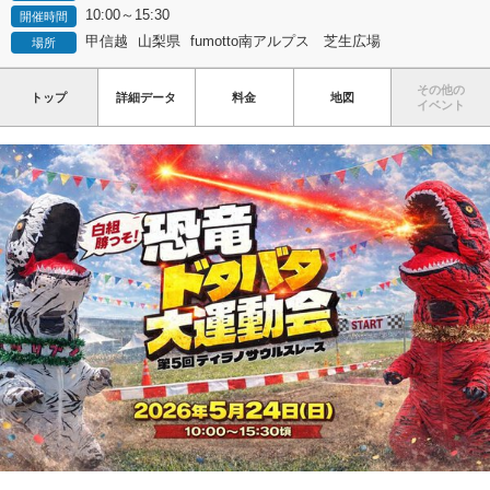
10:00～15:30
開催時間
甲信越
山梨県
fumotto南アルプス 芝生広場
場所
その他の
トップ
詳細データ
料金
地図
イベント