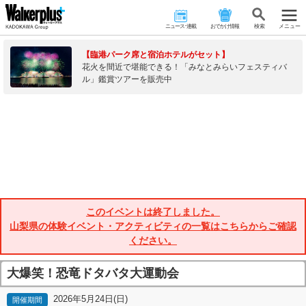
ニュース･連載
おでかけ情報
検 索
メニュー
【臨港パーク席と宿泊ホテルがセット】
花火を間近で堪能できる！「みなとみらいフェスティバ
ル」鑑賞ツアーを販売中
このイベントは終了しました。
山梨県の体験イベント・アクティビティの一覧はこちらからご確認
ください。
大爆笑！恐竜ドタバタ大運動会
2026年5月24日(日)
開催期間