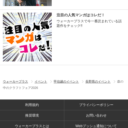
注目の人気マンガはコレだ！
ウォーカープラスで今一番読まれている話
題作をチェック!!
ウォーカープラス
イベント
甲信越のイベント
長野県のイベント
森の
中のクラフトフェア2026
利用規約
プライバシーポリシー
推奨環境
お問い合わせ
ウォーカープラスとは
Webプッシュ通知について