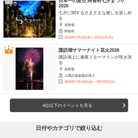
日本一の星空 阿智村七夕まつり
2026
七夕に関するさまざまな催しを楽しめ
る
長野県
阿智村
2026年7月1日(水)～8月31日(月)
諏訪湖サマーナイト花火2026
諏訪湖上に連夜スターマインが咲き誇
る
長野県
上諏訪温泉諏訪湖上
2026年7月24日(金)～8月23日(日)
4位以下のイベントを見る
日付やカテゴリで絞り込む