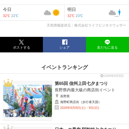
今日
明日
32℃
22℃
32℃
23℃
天気情報提供元：株式会社ライフビジネスウェザー
ポストする
シェア
友だちに送る
イベントランキング
2026年8月8日
第65回 信州上田七夕まつり
長野県内最大級の商店街イベント
長野県
海野町商店街（歩行者天国）
2026年8月8日(土)・9日(日)