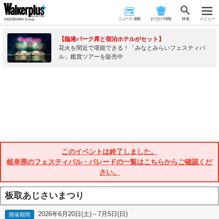
ニュース･連載
おでかけ情報
検 索
メニュー
【臨港パーク席と宿泊ホテルがセット】
花火を間近で堪能できる！「みなとみらいフェスティバ
ル」鑑賞ツアーを販売中
このイベントは終了しました。
岐阜県のフェスティバル・パレードの一覧はこちらからご確認くだ
さい。
板取あじさいまつり
2026年6月20日(土)～7月5日(日)
開催期間