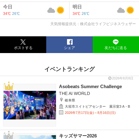
今日
明日
34℃
26℃
34℃
26℃
天気情報提供元：株式会社ライフビジネスウェザー
ポストする
シェア
友だちに送る
イベントランキング
2026年8月8日
Asobeats Summer Challenge
THE AI WORLD
岐阜県
大垣市スイトピアセンター 展示室3 A・B
2026年7月17日(金)～8月16日(日)
キッズサマー2026