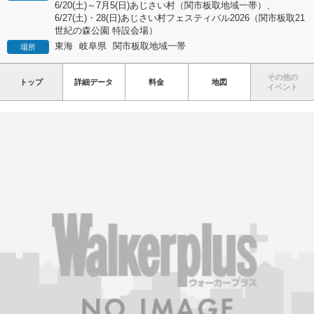
6/20(土)～7月5(日)あじさい村（関市板取地域一帯）、
6/27(土)・28(日)あじさい村フェスティバル2026（関市板取21
世紀の森公園 特設会場）
東海
岐阜県
関市板取地域一帯
場所
その他の
トップ
詳細データ
料金
地図
イベント