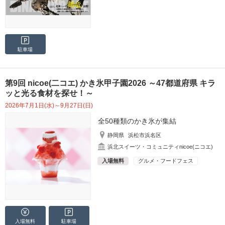
駐車場
第9回 nicoe(二コエ) かき氷甲子園2026 ～47都道府県 キラ
ッと光る食材を探せ！～
2026年7月1日(水)～9月27日(日)
全50種類のかき氷が集結
静岡県
浜松市浜名区
浜北スイーツ・コミュニティnicoe(ニコエ)
入場無料
グルメ・フードフェス
入場無料
駐車場