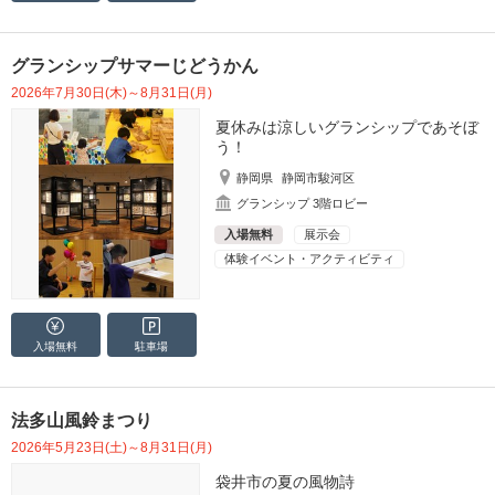
グランシップサマーじどうかん
2026年7月30日(木)～8月31日(月)
夏休みは涼しいグランシップであそぼ
う！
静岡県
静岡市駿河区
グランシップ 3階ロビー
入場無料
展示会
体験イベント・アクティビティ
入場無料
駐車場
法多山風鈴まつり
2026年5月23日(土)～8月31日(月)
袋井市の夏の風物詩