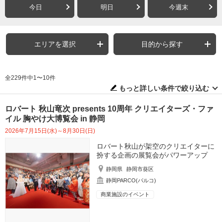
今日
明日
今週末
エリアを選択
目的から探す
全229件中1〜10件
もっと詳しい条件で絞り込む
ロバート 秋山竜次 presents 10周年 クリエイターズ・ファ
イル 胸やけ大博覧会 in 静岡
2026年7月15日(水)～8月30日(日)
ロバート秋山が架空のクリエイターに
扮する企画の展覧会がパワーアップ
静岡県
静岡市葵区
静岡PARCO(パルコ)
商業施設のイベント