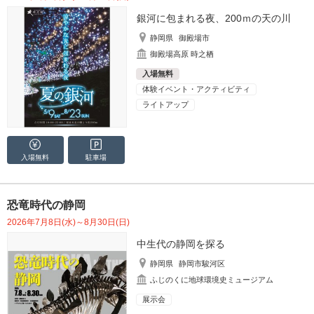
銀河に包まれる夜、200ｍの天の川
静岡県
御殿場市
御殿場高原 時之栖
入場無料
体験イベント・アクティビティ
ライトアップ
入場無料
駐車場
恐竜時代の静岡
2026年7月8日(水)～8月30日(日)
中生代の静岡を探る
静岡県
静岡市駿河区
ふじのくに地球環境史ミュージアム
展示会