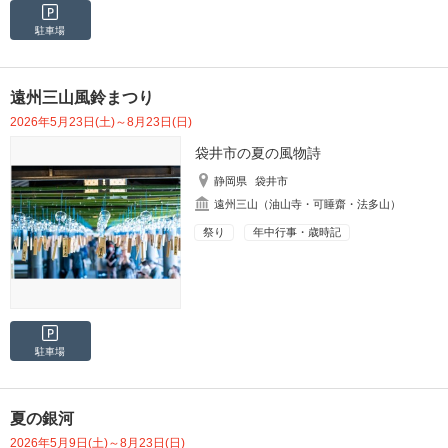
駐車場
遠州三山風鈴まつり
2026年5月23日(土)～8月23日(日)
袋井市の夏の風物詩
静岡県
袋井市
遠州三山（油山寺・可睡齋・法多山）
祭り
年中行事・歳時記
駐車場
夏の銀河
2026年5月9日(土)～8月23日(日)