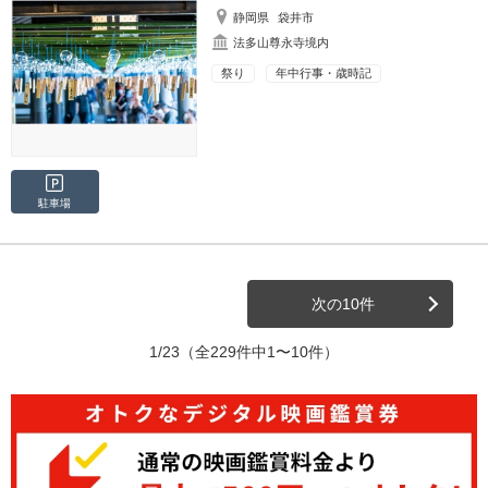
静岡県
袋井市
法多山尊永寺境内
祭り
年中行事・歳時記
駐車場
次の10件
1/23
（全229件中1〜10件）