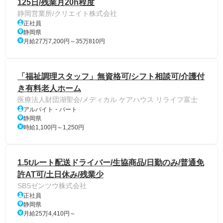
125日/残業月20h程度
静岡営業所/クリエイト株式会社
正社員
静岡県
月給27万7,200円～35万810円
「福祉調理スタッフ」無資格可/シフト相談可/介護付
き有料老人ホーム
医療法人財団湖聖会/メディカル ケアハウス リライフ富士
アルバイト・パート
静岡県
時給1,100円～1,250円
1.5tルート配送ドライバー/生協商品/日勤のみ/普通免
許AT可/土日休み/残業少
SBSゼンツウ株式会社
正社員
静岡県
月給25万4,410円～