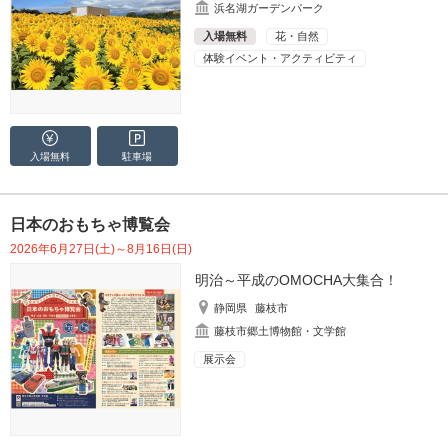
浜名湖ガーデンパーク
入場無料
花・自然
体験イベント・アクティビティ
入場無料
駐車場
日本のおもちゃ博覧会
2026年6月27日(土)～8月16日(日)
明治～平成のOMOCHA大集合！
静岡県
藤枝市
藤枝市郷土博物館・文学館
展示会