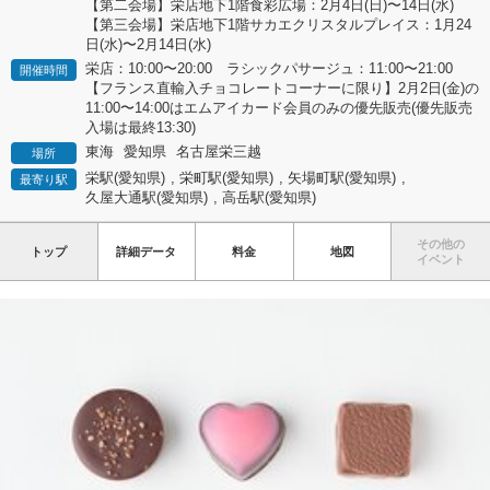
【第二会場】栄店地下1階食彩広場：2月4日(日)〜14日(水)
【第三会場】栄店地下1階サカエクリスタルプレイス：1月24
日(水)〜2月14日(水)
栄店：10:00〜20:00 ラシックパサージュ：11:00〜21:00
開催時間
【フランス直輸入チョコレートコーナーに限り】2月2日(金)の
11:00〜14:00はエムアイカード会員のみの優先販売(優先販売
入場は最終13:30)
東海
愛知県
名古屋栄三越
場所
栄駅(愛知県)
,
栄町駅(愛知県)
,
矢場町駅(愛知県)
,
最寄り駅
久屋大通駅(愛知県)
,
高岳駅(愛知県)
その他の
トップ
詳細データ
料金
地図
イベント