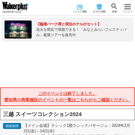
ニュース･連載
おでかけ情報
検 索
メニュー
【臨港パーク席と宿泊ホテルがセット】
花火を間近で堪能できる！「みなとみらいフェスティバ
ル」鑑賞ツアーを販売中
このイベントは終了しました。
愛知県の商業施設のイベントの一覧はこちらからご確認ください。
三越 スイーツコレクション2024
【メイン会場】ラシック1階ラシックパサージュ：2024年2月
開催期間
2日(金)～14日(水)