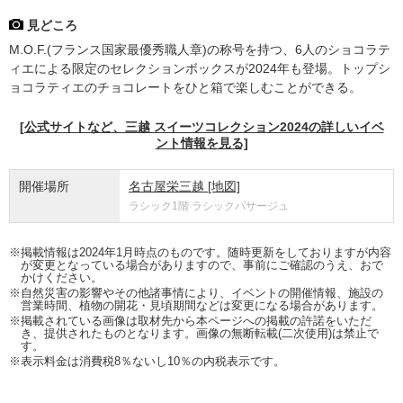
見どころ
M.O.F.(フランス国家最優秀職人章)の称号を持つ、6人のショコラテ
ィエによる限定のセレクションボックスが2024年も登場。トップシ
ョコラティエのチョコレートをひと箱で楽しむことができる。
[公式サイトなど、三越 スイーツコレクション2024の詳しいイベ
ント情報を見る]
開催場所
名古屋栄三越
[地図]
ラシック1階 ラシックパサージュ
※掲載情報は2024年1月時点のものです。随時更新をしておりますが内容
が変更となっている場合がありますので、事前にご確認のうえ、おで
かけください。
※自然災害の影響やその他諸事情により、イベントの開催情報、施設の
営業時間、植物の開花・見頃期間などは変更になる場合があります。
※掲載されている画像は取材先から本ページへの掲載の許諾をいただ
き、提供されたものとなります。画像の無断転載(二次使用)は禁止で
す。
※表示料金は消費税8％ないし10％の内税表示です。