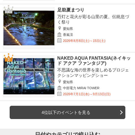
足助夏まつり
万灯と花火が彩る山里の夏、伝統息づ
く祭り
愛知県
香嵐渓
2026年8月8日(土)～15日(土)
NAKED AQUA FANTASIA(ネイキッ
ド アクア ファンタジア)
不思議な海の世界を楽しめるプロジェ
クションマッピングショー
愛知県
中部電力 MIRAI TOWER
2026年7月1日(水)～9月13日(日)
4位以下のイベントを見る
日付やカテゴリで絞り込む